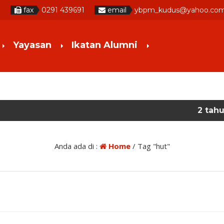
fax
0291 439691
email
ybpm_kudus@yahoo.co
Yayasan
Ikatan Alumni
2 tahun yang lal
Anda ada di :
Home
/
Tag "hut"