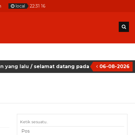
m
local
22
:
31
17
u
/ selamat datang pada situs website sekolah mase
06-08-2026