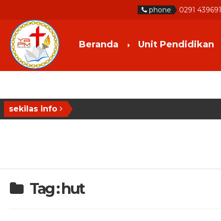
phone
0291 439691
Beranda
Unit Pendidikan
sekilas info
Tag : hut