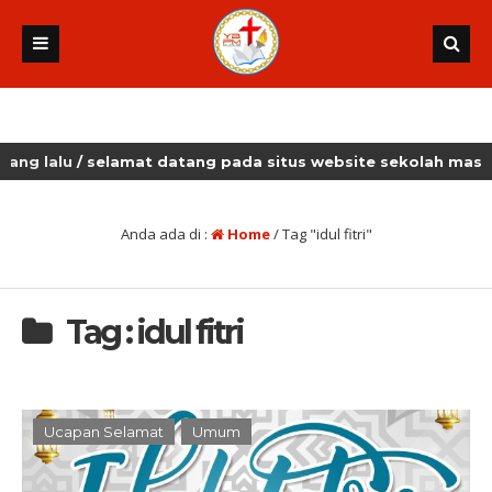
lalu
/ selamat datang pada situs website sekolah masehi ku
Anda ada di :
Home
/
Tag "idul fitri"
Tag : idul fitri
Ucapan Selamat
Umum