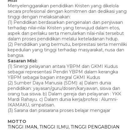
MISI
Menyelenggarakan pendidikan Kristen yang dikelola
secara profesional dengan komitmen dan dedikasi yang
tinggi dengan melaksanakan:
(1) Pendidikan berdasarkan pengenalan dan penjiwaan
terhadap nilai-nilai Kristen yang terwujud dalam etos,
aspek dan perilaku serta menularkan nilai-nilai tersebut
dalam proses pendidikan melalui keteladanan hidup.
(2) Pendidikan yang bermutu, berprestasi serta memiliki
kepedulian yang tinggi terhadap masyarakat, nusa dan
bangsa.
Sasaran Misi:
(1) Sinergi pelayanan antara YBPM dan GKMI Kudus
sebagai representasi Pendiri YBPM dalam kerangka
YBPM sebagai bagian integral GKMI Kudus
(2) Sumber Daya Manusia (SDM): a) Dalam dunia
pendidikan: yayasan/guru/dosen/karyawan, siswa dan
orang tua siswa. b) Dalam gereja dan pelayanan : YKK
Mardi Rahayu. c) Dalam dunia kerja/profesi : Alumni-
IKAMAKU, simpatisan.
(3) Sarana dan prasarana proses belajar mengajar
MOTTO
TINGGI IMAN, TINGGI ILMU, TINGGI PENGABDIAN