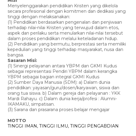
MISI
Menyelenggarakan pendidikan Kristen yang dikelola
secara profesional dengan komitmen dan dedikasi yang
tinggi dengan melaksanakan:
(1) Pendidikan berdasarkan pengenalan dan penjiwaan
terhadap nilai-nilai Kristen yang terwujud dalam etos,
aspek dan perilaku serta menularkan nilai-nilai tersebut
dalam proses pendidikan melalui keteladanan hidup.
(2) Pendidikan yang bermutu, berprestasi serta memiliki
kepedulian yang tinggi terhadap masyarakat, nusa dan
bangsa.
Sasaran Misi:
(1) Sinergi pelayanan antara YBPM dan GKMI Kudus
sebagai representasi Pendiri YBPM dalam kerangka
YBPM sebagai bagian integral GKMI Kudus
(2) Sumber Daya Manusia (SDM): a) Dalam dunia
pendidikan: yayasan/guru/dosen/karyawan, siswa dan
orang tua siswa. b) Dalam gereja dan pelayanan : YKK
Mardi Rahayu. c) Dalam dunia kerja/profesi : Alumni-
IKAMAKU, simpatisan.
(3) Sarana dan prasarana proses belajar mengajar
MOTTO
TINGGI IMAN, TINGGI ILMU, TINGGI PENGABDIAN