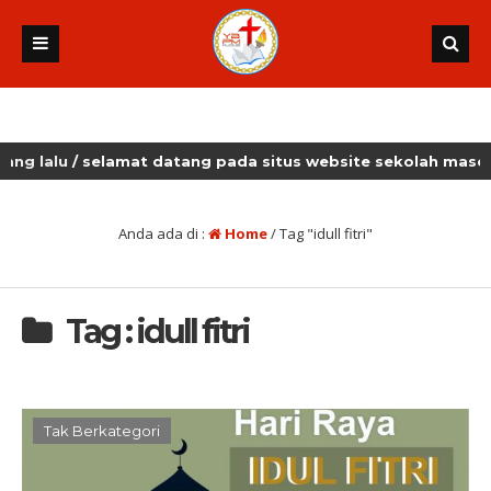
alu
/ selamat datang pada situs website sekolah masehi ku
Anda ada di :
Home
/
Tag "idull fitri"
Tag : idull fitri
Tak Berkategori