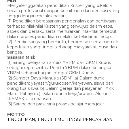
MISI
Menyelenggarakan pendidikan Kristen yang dikelola
secara profesional dengan komitmen dan dedikasi yang
tinggi dengan melaksanakan:
(1) Pendidikan berdasarkan pengenalan dan penjiwaan
terhadap nilai-nilai Kristen yang terwujud dalam etos,
aspek dan perilaku serta menularkan nilai-nilai tersebut
dalam proses pendidikan melalui keteladanan hidup.
(2) Pendidikan yang bermutu, berprestasi serta memiliki
kepedulian yang tinggi terhadap masyarakat, nusa dan
bangsa.
Sasaran Misi:
(1) Sinergi pelayanan antara YBPM dan GKMI Kudus
sebagai representasi Pendiri YBPM dalam kerangka
YBPM sebagai bagian integral GKMI Kudus
(2) Sumber Daya Manusia (SDM): a) Dalam dunia
pendidikan: yayasan/guru/dosen/karyawan, siswa dan
orang tua siswa. b) Dalam gereja dan pelayanan : YKK
Mardi Rahayu. c) Dalam dunia kerja/profesi : Alumni-
IKAMAKU, simpatisan.
(3) Sarana dan prasarana proses belajar mengajar
MOTTO
TINGGI IMAN, TINGGI ILMU, TINGGI PENGABDIAN