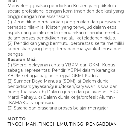
MISI
Menyelenggarakan pendidikan Kristen yang dikelola
secara profesional dengan komitmen dan dedikasi yang
tinggi dengan melaksanakan:
(1) Pendidikan berdasarkan pengenalan dan penjiwaan
terhadap nilai-nilai Kristen yang terwujud dalam etos,
aspek dan perilaku serta menularkan nilai-nilai tersebut
dalam proses pendidikan melalui keteladanan hidup.
(2) Pendidikan yang bermutu, berprestasi serta memiliki
kepedulian yang tinggi terhadap masyarakat, nusa dan
bangsa.
Sasaran Misi:
(1) Sinergi pelayanan antara YBPM dan GKMI Kudus
sebagai representasi Pendiri YBPM dalam kerangka
YBPM sebagai bagian integral GKMI Kudus
(2) Sumber Daya Manusia (SDM): a) Dalam dunia
pendidikan: yayasan/guru/dosen/karyawan, siswa dan
orang tua siswa. b) Dalam gereja dan pelayanan : YKK
Mardi Rahayu. c) Dalam dunia kerja/profesi : Alumni-
IKAMAKU, simpatisan.
(3) Sarana dan prasarana proses belajar mengajar
MOTTO
TINGGI IMAN, TINGGI ILMU, TINGGI PENGABDIAN