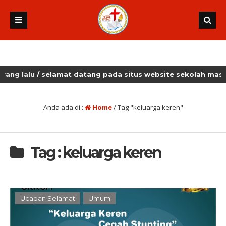
lalu
/ selamat datang pada situs website sekolah masehi k
Anda ada di :
Home
/
Tag "keluarga keren"
Tag : keluarga keren
Ucapan Selamat
Umum