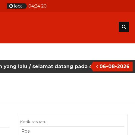
m
local
04
:
24
21
 selamat datang pada situs website sekolah masehi
06-08-2026