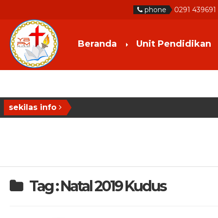
phone
0291 439691
Beranda
Unit Pendidikan
sekilas info
Tag : Natal 2019 Kudus