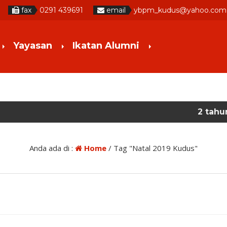
fax
0291 439691
email
ybpm_kudus@yahoo.co
Yayasan
Ikatan Alumni
2 tahun yang lalu
/
Anda ada di :
Home
/
Tag "Natal 2019 Kudus"