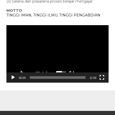
(3) Sarana dan prasarana proses belajar mengajar
MOTTO
TINGGI IMAN, TINGGI ILMU, TINGGI PENGABDIAN
Pemutar
Video
00:00
11:59