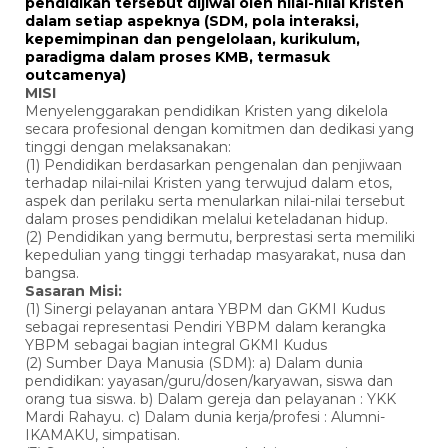
pendidikan tersebut dijiwai oleh nilai-nilai Kristen
dalam setiap aspeknya (SDM, pola interaksi,
kepemimpinan dan pengelolaan, kurikulum,
paradigma dalam proses KMB, termasuk
outcamenya)
MISI
Menyelenggarakan pendidikan Kristen yang dikelola
secara profesional dengan komitmen dan dedikasi yang
tinggi dengan melaksanakan:
(1) Pendidikan berdasarkan pengenalan dan penjiwaan
terhadap nilai-nilai Kristen yang terwujud dalam etos,
aspek dan perilaku serta menularkan nilai-nilai tersebut
dalam proses pendidikan melalui keteladanan hidup.
(2) Pendidikan yang bermutu, berprestasi serta memiliki
kepedulian yang tinggi terhadap masyarakat, nusa dan
bangsa.
Sasaran Misi:
(1) Sinergi pelayanan antara YBPM dan GKMI Kudus
sebagai representasi Pendiri YBPM dalam kerangka
YBPM sebagai bagian integral GKMI Kudus
(2) Sumber Daya Manusia (SDM): a) Dalam dunia
pendidikan: yayasan/guru/dosen/karyawan, siswa dan
orang tua siswa. b) Dalam gereja dan pelayanan : YKK
Mardi Rahayu. c) Dalam dunia kerja/profesi : Alumni-
IKAMAKU, simpatisan.