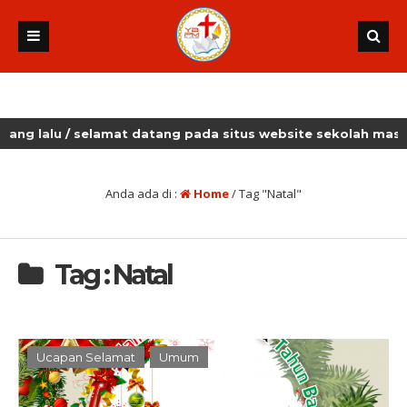
lalu
/ selamat datang pada situs website sekolah masehi ku
Anda ada di :
Home
/
Tag "Natal"
Tag : Natal
Ucapan Selamat
Umum