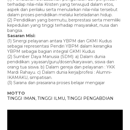
terhadap nilai-nilai Kristen yang terwujud dalam etos,
aspek dan perilaku serta menularkan nilai-nilai tersebut
dalam proses pendidikan melalui keteladanan hidup.
(2) Pendidikan yang bermutu, berprestasi serta memiliki
kepedulian yang tinggi terhadap masyarakat, nusa dan
bangsa.
Sasaran Misi:
(1) Sinergi pelayanan antara YBPM dan GKMI Kudus
sebagai representasi Pendiri YBPM dalam kerangka
YBPM sebagai bagian integral GKMI Kudus
(2) Sumber Daya Manusia (SDM): a) Dalam dunia
pendidikan: yayasan/guru/dosen/karyawan, siswa dan
orang tua siswa. b) Dalam gereja dan pelayanan : YKK
Mardi Rahayu. c) Dalam dunia kerja/profesi : Alumni-
IKAMAKU, simpatisan.
(3) Sarana dan prasarana proses belajar mengajar
MOTTO
TINGGI IMAN, TINGGI ILMU, TINGGI PENGABDIAN
Pemutar
Video