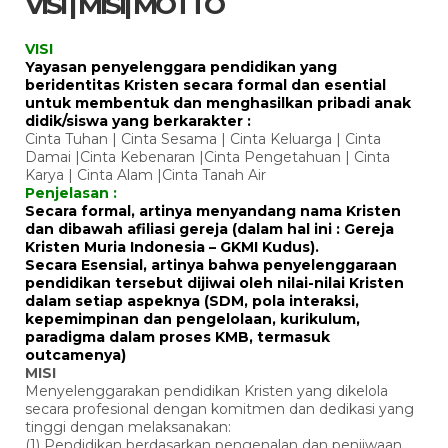
VISI | MISI| MOTTO
VISI
Yayasan penyelenggara pendidikan yang
beridentitas Kristen secara formal dan esential
untuk membentuk dan menghasilkan pribadi anak
didik/siswa yang berkarakter :
Cinta Tuhan | Cinta Sesama | Cinta Keluarga | Cinta
Damai |Cinta Kebenaran |Cinta Pengetahuan | Cinta
Karya | Cinta Alam |Cinta Tanah Air
Penjelasan :
Secara formal, artinya menyandang nama Kristen
dan dibawah afiliasi gereja (dalam hal ini : Gereja
Kristen Muria Indonesia – GKMI Kudus).
Secara Esensial, artinya bahwa penyelenggaraan
pendidikan tersebut dijiwai oleh nilai-nilai Kristen
dalam setiap aspeknya (SDM, pola interaksi,
kepemimpinan dan pengelolaan, kurikulum,
paradigma dalam proses KMB, termasuk
outcamenya)
MISI
Menyelenggarakan pendidikan Kristen yang dikelola
secara profesional dengan komitmen dan dedikasi yang
tinggi dengan melaksanakan:
(1) Pendidikan berdasarkan pengenalan dan penjiwaan