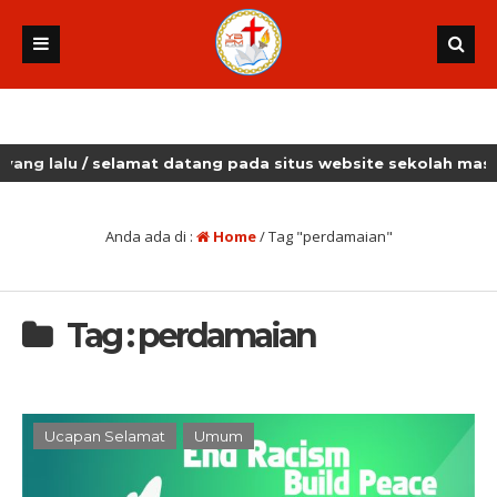
 lalu
/ selamat datang pada situs website sekolah masehi k
Anda ada di :
Home
/
Tag "perdamaian"
Tag : perdamaian
Ucapan Selamat
Umum