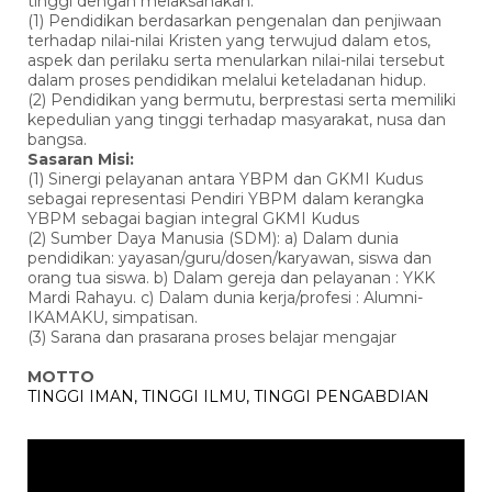
tinggi dengan melaksanakan:
(1) Pendidikan berdasarkan pengenalan dan penjiwaan
terhadap nilai-nilai Kristen yang terwujud dalam etos,
aspek dan perilaku serta menularkan nilai-nilai tersebut
dalam proses pendidikan melalui keteladanan hidup.
(2) Pendidikan yang bermutu, berprestasi serta memiliki
kepedulian yang tinggi terhadap masyarakat, nusa dan
bangsa.
Sasaran Misi:
(1) Sinergi pelayanan antara YBPM dan GKMI Kudus
sebagai representasi Pendiri YBPM dalam kerangka
YBPM sebagai bagian integral GKMI Kudus
(2) Sumber Daya Manusia (SDM): a) Dalam dunia
pendidikan: yayasan/guru/dosen/karyawan, siswa dan
orang tua siswa. b) Dalam gereja dan pelayanan : YKK
Mardi Rahayu. c) Dalam dunia kerja/profesi : Alumni-
IKAMAKU, simpatisan.
(3) Sarana dan prasarana proses belajar mengajar
MOTTO
TINGGI IMAN, TINGGI ILMU, TINGGI PENGABDIAN
Pemutar
Video