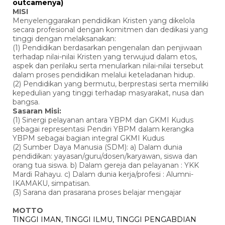
outcamenya)
MISI
Menyelenggarakan pendidikan Kristen yang dikelola
secara profesional dengan komitmen dan dedikasi yang
tinggi dengan melaksanakan:
(1) Pendidikan berdasarkan pengenalan dan penjiwaan
terhadap nilai-nilai Kristen yang terwujud dalam etos,
aspek dan perilaku serta menularkan nilai-nilai tersebut
dalam proses pendidikan melalui keteladanan hidup.
(2) Pendidikan yang bermutu, berprestasi serta memiliki
kepedulian yang tinggi terhadap masyarakat, nusa dan
bangsa.
Sasaran Misi:
(1) Sinergi pelayanan antara YBPM dan GKMI Kudus
sebagai representasi Pendiri YBPM dalam kerangka
YBPM sebagai bagian integral GKMI Kudus
(2) Sumber Daya Manusia (SDM): a) Dalam dunia
pendidikan: yayasan/guru/dosen/karyawan, siswa dan
orang tua siswa. b) Dalam gereja dan pelayanan : YKK
Mardi Rahayu. c) Dalam dunia kerja/profesi : Alumni-
IKAMAKU, simpatisan.
(3) Sarana dan prasarana proses belajar mengajar
MOTTO
TINGGI IMAN, TINGGI ILMU, TINGGI PENGABDIAN