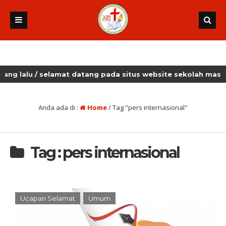
lalu
/ selamat datang pada situs website sekolah masehi ku
Anda ada di :
Home
/
Tag "pers internasional"
Tag : pers internasional
Ucapan Selamat
Umum