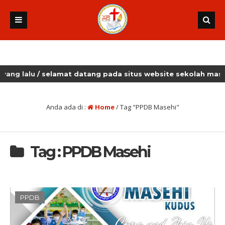
lalu
/ selamat datang pada situs website sekolah masehi k
Anda ada di :
Home
/
Tag "PPDB Masehi"
Tag : PPDB Masehi
PPDB