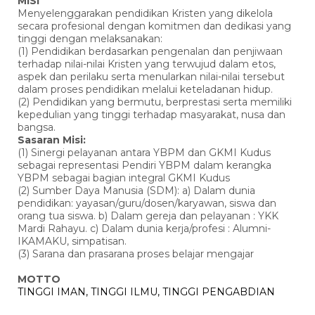
MISI
Menyelenggarakan pendidikan Kristen yang dikelola
secara profesional dengan komitmen dan dedikasi yang
tinggi dengan melaksanakan:
(1) Pendidikan berdasarkan pengenalan dan penjiwaan
terhadap nilai-nilai Kristen yang terwujud dalam etos,
aspek dan perilaku serta menularkan nilai-nilai tersebut
dalam proses pendidikan melalui keteladanan hidup.
(2) Pendidikan yang bermutu, berprestasi serta memiliki
kepedulian yang tinggi terhadap masyarakat, nusa dan
bangsa.
Sasaran Misi:
(1) Sinergi pelayanan antara YBPM dan GKMI Kudus
sebagai representasi Pendiri YBPM dalam kerangka
YBPM sebagai bagian integral GKMI Kudus
(2) Sumber Daya Manusia (SDM): a) Dalam dunia
pendidikan: yayasan/guru/dosen/karyawan, siswa dan
orang tua siswa. b) Dalam gereja dan pelayanan : YKK
Mardi Rahayu. c) Dalam dunia kerja/profesi : Alumni-
IKAMAKU, simpatisan.
(3) Sarana dan prasarana proses belajar mengajar
MOTTO
TINGGI IMAN, TINGGI ILMU, TINGGI PENGABDIAN