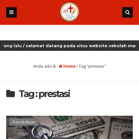
lalu
/ selamat datang pada situs website sekolah masehi ku
Anda ada di :
Home
/
Tag "prestasi"
Tag : prestasi
Pendidikan