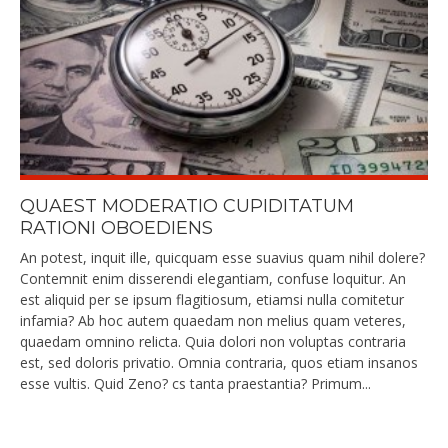
QUAEST MODERATIO CUPIDITATUM
RATIONI OBOEDIENS
An potest, inquit ille, quicquam esse suavius quam nihil dolere?
Contemnit enim disserendi elegantiam, confuse loquitur. An
est aliquid per se ipsum flagitiosum, etiamsi nulla comitetur
infamia? Ab hoc autem quaedam non melius quam veteres,
quaedam omnino relicta. Quia dolori non voluptas contraria
est, sed doloris privatio. Omnia contraria, quos etiam insanos
esse vultis. Quid Zeno? cs tanta praestantia? Primum...