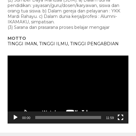
(2) Sumber Daya Manusia (SDM): a) Dalam dunia
pendidikan: yayasan/guru/dosen/karyawan, siswa dan
orang tua siswa. b) Dalam gereja dan pelayanan : YKK
Mardi Rahayu. c) Dalam dunia kerja/profesi : Alumni-
IKAMAKU, simpatisan.
(3) Sarana dan prasarana proses belajar mengajar
MOTTO
TINGGI IMAN, TINGGI ILMU, TINGGI PENGABDIAN
Pemutar
Video
00:00
11:59