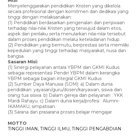
MISI
Menyelenggarakan pendidikan Kristen yang dikelola
secara profesional dengan komitmen dan dedikasi yang
tinggi dengan melaksanakan:
(1) Pendidikan berdasarkan pengenalan dan penjiwaan
terhadap nilai-nilai Kristen yang terwujud dalam etos,
aspek dan perilaku serta menularkan nilai-nilai tersebut
dalam proses pendidikan melalui keteladanan hidup.
(2) Pendidikan yang bermutu, berprestasi serta memiliki
kepedulian yang tinggi terhadap masyarakat, nusa dan
bangsa.
Sasaran Misi:
(1) Sinergi pelayanan antara YBPM dan GKMI Kudus
sebagai representasi Pendiri YBPM dalam kerangka
YBPM sebagai bagian integral GKMI Kudus
(2) Sumber Daya Manusia (SDM): a) Dalam dunia
pendidikan: yayasan/guru/dosen/karyawan, siswa dan
orang tua siswa. b) Dalam gereja dan pelayanan : YKK
Mardi Rahayu. c) Dalam dunia kerja/profesi : Alumni-
IKAMAKU, simpatisan.
(3) Sarana dan prasarana proses belajar mengajar
MOTTO
TINGGI IMAN, TINGGI ILMU, TINGGI PENGABDIAN