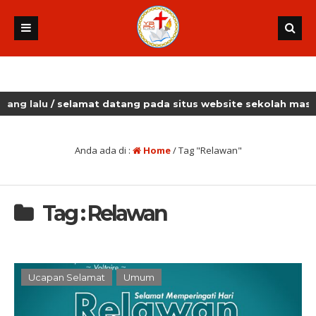
lalu
/ selamat datang pada situs website sekolah masehi k
Anda ada di :
Home
/
Tag "Relawan"
Tag : Relawan
Ucapan Selamat
Umum