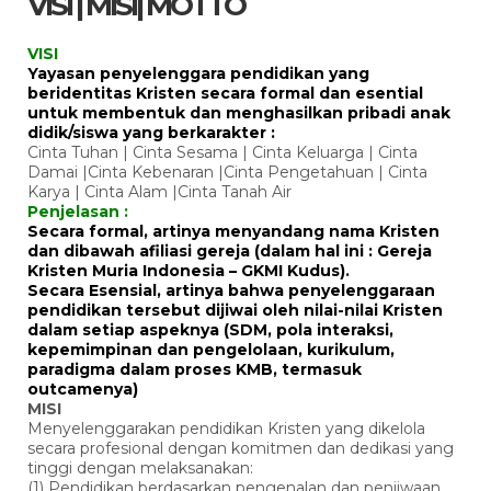
VISI | MISI| MOTTO
VISI
Yayasan penyelenggara pendidikan yang
beridentitas Kristen secara formal dan esential
untuk membentuk dan menghasilkan pribadi anak
didik/siswa yang berkarakter :
Cinta Tuhan | Cinta Sesama | Cinta Keluarga | Cinta
Damai |Cinta Kebenaran |Cinta Pengetahuan | Cinta
Karya | Cinta Alam |Cinta Tanah Air
Penjelasan :
Secara formal, artinya menyandang nama Kristen
dan dibawah afiliasi gereja (dalam hal ini : Gereja
Kristen Muria Indonesia – GKMI Kudus).
Secara Esensial, artinya bahwa penyelenggaraan
pendidikan tersebut dijiwai oleh nilai-nilai Kristen
dalam setiap aspeknya (SDM, pola interaksi,
kepemimpinan dan pengelolaan, kurikulum,
paradigma dalam proses KMB, termasuk
outcamenya)
MISI
Menyelenggarakan pendidikan Kristen yang dikelola
secara profesional dengan komitmen dan dedikasi yang
tinggi dengan melaksanakan:
(1) Pendidikan berdasarkan pengenalan dan penjiwaan