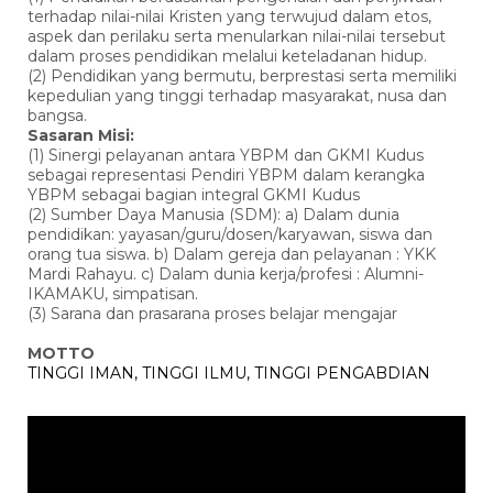
terhadap nilai-nilai Kristen yang terwujud dalam etos,
aspek dan perilaku serta menularkan nilai-nilai tersebut
dalam proses pendidikan melalui keteladanan hidup.
(2) Pendidikan yang bermutu, berprestasi serta memiliki
kepedulian yang tinggi terhadap masyarakat, nusa dan
bangsa.
Sasaran Misi:
(1) Sinergi pelayanan antara YBPM dan GKMI Kudus
sebagai representasi Pendiri YBPM dalam kerangka
YBPM sebagai bagian integral GKMI Kudus
(2) Sumber Daya Manusia (SDM): a) Dalam dunia
pendidikan: yayasan/guru/dosen/karyawan, siswa dan
orang tua siswa. b) Dalam gereja dan pelayanan : YKK
Mardi Rahayu. c) Dalam dunia kerja/profesi : Alumni-
IKAMAKU, simpatisan.
(3) Sarana dan prasarana proses belajar mengajar
MOTTO
TINGGI IMAN, TINGGI ILMU, TINGGI PENGABDIAN
Pemutar
Video