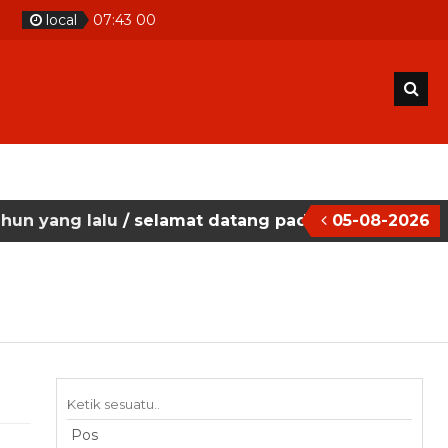
local
07
:
43
01
lalu
/ selamat datang pada situs website sekolah 
05-08-2026