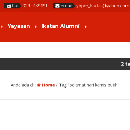
fax
0291 439691
email
ybpm_kudus@yahoo.com
Yayasan
Ikatan Alumni
2 tahun yang 
Anda ada di :
Home
/
Tag "selamat hari kamis putih"