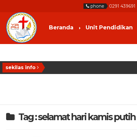
phone
0291 439691
Beranda
Unit Pendidikan
sekilas info
Tag : selamat hari kamis putih