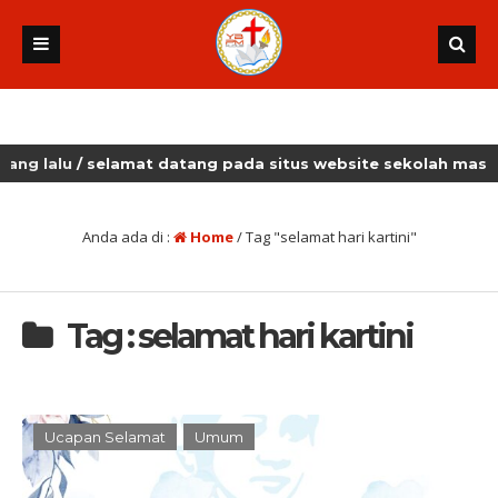
alu
/ selamat datang pada situs website sekolah masehi kud
Anda ada di :
Home
/
Tag "selamat hari kartini"
Tag : selamat hari kartini
Ucapan Selamat
Umum