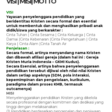
VISI | MISI| MOTTO
VISI
Yayasan penyelenggara pendidikan yang
beridentitas Kristen secara formal dan esential
untuk membentuk dan menghasilkan pribadi anak
didik/siswa yang berkarakter :
Cinta Tuhan | Cinta Sesama | Cinta Keluarga | Cinta
Damai |Cinta Kebenaran |Cinta Pengetahuan | Cinta
Karya | Cinta Alam |Cinta Tanah Air
Penjelasan :
Secara formal, artinya menyandang nama Kristen
dan dibawah afiliasi gereja (dalam hal ini : Gereja
Kristen Muria Indonesia – GKMI Kudus).
Secara Esensial, artinya bahwa penyelenggaraan
pendidikan tersebut dijiwai oleh nilai-nilai Kristen
dalam setiap aspeknya (SDM, pola interaksi,
kepemimpinan dan pengelolaan, kurikulum,
paradigma dalam proses KMB, termasuk
outcamenya)
MISI
Menyelenggarakan pendidikan Kristen yang dikelola
secara profesional dengan komitmen dan dedikasi yang
tinggi dengan melaksanakan:
(1) Pendidikan berdasarkan pengenalan dan penjiwaan