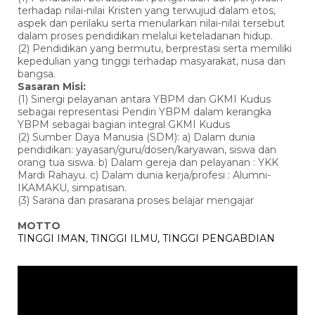
terhadap nilai-nilai Kristen yang terwujud dalam etos,
aspek dan perilaku serta menularkan nilai-nilai tersebut
dalam proses pendidikan melalui keteladanan hidup.
(2) Pendidikan yang bermutu, berprestasi serta memiliki
kepedulian yang tinggi terhadap masyarakat, nusa dan
bangsa.
Sasaran Misi:
(1) Sinergi pelayanan antara YBPM dan GKMI Kudus
sebagai representasi Pendiri YBPM dalam kerangka
YBPM sebagai bagian integral GKMI Kudus
(2) Sumber Daya Manusia (SDM): a) Dalam dunia
pendidikan: yayasan/guru/dosen/karyawan, siswa dan
orang tua siswa. b) Dalam gereja dan pelayanan : YKK
Mardi Rahayu. c) Dalam dunia kerja/profesi : Alumni-
IKAMAKU, simpatisan.
(3) Sarana dan prasarana proses belajar mengajar
MOTTO
TINGGI IMAN, TINGGI ILMU, TINGGI PENGABDIAN
Pemutar
Video