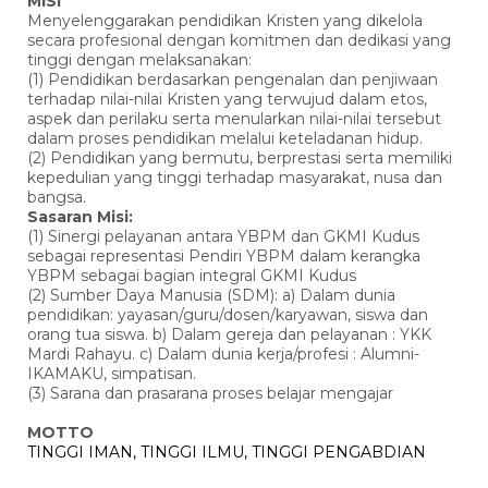
MISI
Menyelenggarakan pendidikan Kristen yang dikelola
secara profesional dengan komitmen dan dedikasi yang
tinggi dengan melaksanakan:
(1) Pendidikan berdasarkan pengenalan dan penjiwaan
terhadap nilai-nilai Kristen yang terwujud dalam etos,
aspek dan perilaku serta menularkan nilai-nilai tersebut
dalam proses pendidikan melalui keteladanan hidup.
(2) Pendidikan yang bermutu, berprestasi serta memiliki
kepedulian yang tinggi terhadap masyarakat, nusa dan
bangsa.
Sasaran Misi:
(1) Sinergi pelayanan antara YBPM dan GKMI Kudus
sebagai representasi Pendiri YBPM dalam kerangka
YBPM sebagai bagian integral GKMI Kudus
(2) Sumber Daya Manusia (SDM): a) Dalam dunia
pendidikan: yayasan/guru/dosen/karyawan, siswa dan
orang tua siswa. b) Dalam gereja dan pelayanan : YKK
Mardi Rahayu. c) Dalam dunia kerja/profesi : Alumni-
IKAMAKU, simpatisan.
(3) Sarana dan prasarana proses belajar mengajar
MOTTO
TINGGI IMAN, TINGGI ILMU, TINGGI PENGABDIAN