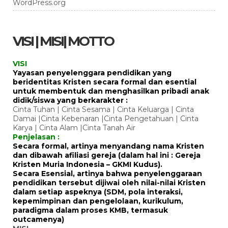
WordPress.org
VISI | MISI| MOTTO
VISI
Yayasan penyelenggara pendidikan yang
beridentitas Kristen secara formal dan esential
untuk membentuk dan menghasilkan pribadi anak
didik/siswa yang berkarakter :
Cinta Tuhan | Cinta Sesama | Cinta Keluarga | Cinta
Damai |Cinta Kebenaran |Cinta Pengetahuan | Cinta
Karya | Cinta Alam |Cinta Tanah Air
Penjelasan :
Secara formal, artinya menyandang nama Kristen
dan dibawah afiliasi gereja (dalam hal ini : Gereja
Kristen Muria Indonesia – GKMI Kudus).
Secara Esensial, artinya bahwa penyelenggaraan
pendidikan tersebut dijiwai oleh nilai-nilai Kristen
dalam setiap aspeknya (SDM, pola interaksi,
kepemimpinan dan pengelolaan, kurikulum,
paradigma dalam proses KMB, termasuk
outcamenya)