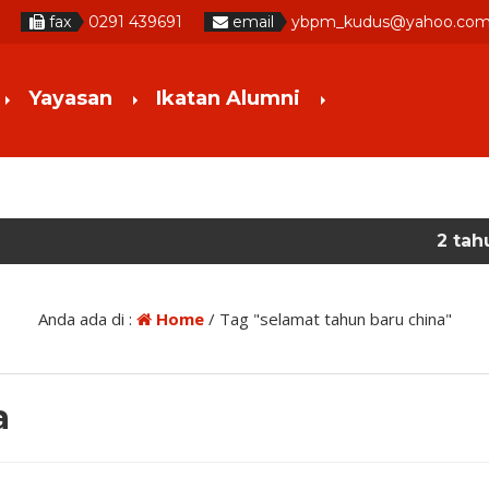
fax
0291 439691
email
ybpm_kudus@yahoo.co
Yayasan
Ikatan Alumni
2 tahun yang lal
Anda ada di :
Home
/
Tag "selamat tahun baru china"
a