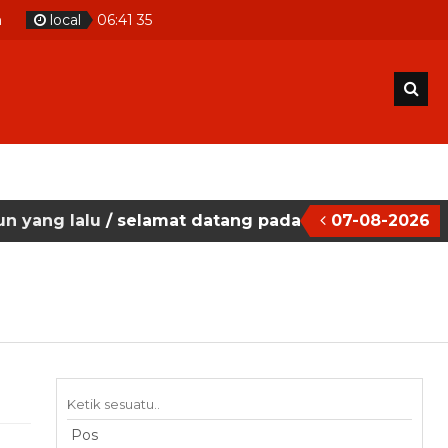
m
local
06
:
41
36
u
/ selamat datang pada situs website sekolah mas
07-08-2026