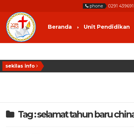
phone
0291 439691
Beranda
Unit Pendidikan
sekilas info
Tag : selamat tahun baru chin