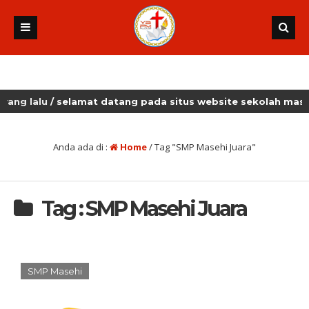
 lalu
/ selamat datang pada situs website sekolah masehi k
Anda ada di :
Home
/
Tag "SMP Masehi Juara"
Tag : SMP Masehi Juara
SMP Masehi