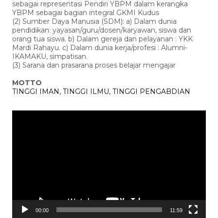
sebagai representasi Pendiri YBPM dalam kerangka
YBPM sebagai bagian integral GKMI Kudus
(2) Sumber Daya Manusia (SDM): a) Dalam dunia
pendidikan: yayasan/guru/dosen/karyawan, siswa dan
orang tua siswa. b) Dalam gereja dan pelayanan : YKK
Mardi Rahayu. c) Dalam dunia kerja/profesi : Alumni-
IKAMAKU, simpatisan.
(3) Sarana dan prasarana proses belajar mengajar
MOTTO
TINGGI IMAN, TINGGI ILMU, TINGGI PENGABDIAN
Pemutar
Video
00:00
11:59