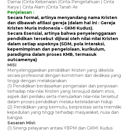
Damai |Cinta Kebenaran |Cinta Pengetahuan | Cinta
Karya | Cinta Alam |Cinta Tanah Air
Penjelasan :
Secara formal, artinya menyandang nama Kristen
dan dibawah afiliasi gereja (dalam hal ini : Gereja
Kristen Muria Indonesia – GKMI Kudus).
Secara Esensial, artinya bahwa penyelenggaraan
pendidikan tersebut dijiwai oleh nilai-nilai Kristen
dalam setiap aspeknya (SDM, pola interaksi,
kepemimpinan dan pengelolaan, kurikulum,
paradigma dalam proses KMB, termasuk
outcamenya)
MISI
Menyelenggarakan pendidikan Kristen yang dikelola
secara profesional dengan komitmen dan dedikasi yang
tinggi dengan melaksanakan:
(1) Pendidikan berdasarkan pengenalan dan penjiwaan
terhadap nilai-nilai Kristen yang terwujud dalam etos,
aspek dan perilaku serta menularkan nilai-nilai tersebut
dalam proses pendidikan melalui keteladanan hidup.
(2) Pendidikan yang bermutu, berprestasi serta memiliki
kepedulian yang tinggi terhadap masyarakat, nusa dan
bangsa.
Sasaran Misi:
(1) Sinergi pelayanan antara YBPM dan GKMI Kudus