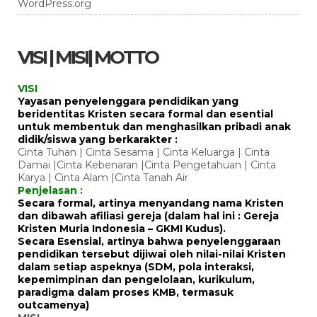
WordPress.org
VISI | MISI| MOTTO
VISI
Yayasan penyelenggara pendidikan yang
beridentitas Kristen secara formal dan esential
untuk membentuk dan menghasilkan pribadi anak
didik/siswa yang berkarakter :
Cinta Tuhan | Cinta Sesama | Cinta Keluarga | Cinta
Damai |Cinta Kebenaran |Cinta Pengetahuan | Cinta
Karya | Cinta Alam |Cinta Tanah Air
Penjelasan :
Secara formal, artinya menyandang nama Kristen
dan dibawah afiliasi gereja (dalam hal ini : Gereja
Kristen Muria Indonesia – GKMI Kudus).
Secara Esensial, artinya bahwa penyelenggaraan
pendidikan tersebut dijiwai oleh nilai-nilai Kristen
dalam setiap aspeknya (SDM, pola interaksi,
kepemimpinan dan pengelolaan, kurikulum,
paradigma dalam proses KMB, termasuk
outcamenya)