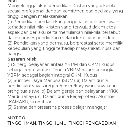
MISI
Menyelenggarakan pendidikan Kristen yang dikelola
secara profesional dengan komitmen dan dedikasi yang
tinggi dengan melaksanakan:
(1) Pendidikan berdasarkan pengenalan dan penjiwaan
terhadap nilai-nilai Kristen yang terwujud dalam etos,
aspek dan perilaku serta menularkan nilai-nilai tersebut
dalam proses pendidikan melalui keteladanan hidup.
(2) Pendidikan yang bermutu, berprestasi serta memiliki
kepedulian yang tinggi terhadap masyarakat, nusa dan
bangsa.
Sasaran Misi:
(1) Sinergi pelayanan antara YBPM dan GKMI Kudus
sebagai representasi Pendiri YBPM dalam kerangka
YBPM sebagai bagian integral GKMI Kudus
(2) Sumber Daya Manusia (SDM): a) Dalam dunia
pendidikan: yayasan/guru/dosen/karyawan, siswa dan
orang tua siswa. b) Dalam gereja dan pelayanan : YKK
Mardi Rahayu. c) Dalam dunia kerja/profesi : Alumni-
IKAMAKU, simpatisan.
(3) Sarana dan prasarana proses belajar mengajar
MOTTO
TINGGI IMAN, TINGGI ILMU, TINGGI PENGABDIAN