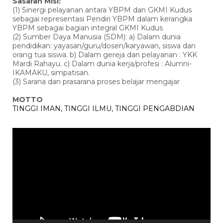
Sasaran Misi:
(1) Sinergi pelayanan antara YBPM dan GKMI Kudus
sebagai representasi Pendiri YBPM dalam kerangka
YBPM sebagai bagian integral GKMI Kudus
(2) Sumber Daya Manusia (SDM): a) Dalam dunia
pendidikan: yayasan/guru/dosen/karyawan, siswa dan
orang tua siswa. b) Dalam gereja dan pelayanan : YKK
Mardi Rahayu. c) Dalam dunia kerja/profesi : Alumni-
IKAMAKU, simpatisan.
(3) Sarana dan prasarana proses belajar mengajar
MOTTO
TINGGI IMAN, TINGGI ILMU, TINGGI PENGABDIAN
Pemutar
Video