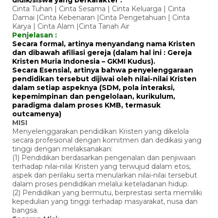
didik/siswa yang berkarakter :
Cinta Tuhan | Cinta Sesama | Cinta Keluarga | Cinta
Damai |Cinta Kebenaran |Cinta Pengetahuan | Cinta
Karya | Cinta Alam |Cinta Tanah Air
Penjelasan :
Secara formal, artinya menyandang nama Kristen
dan dibawah afiliasi gereja (dalam hal ini : Gereja
Kristen Muria Indonesia – GKMI Kudus).
Secara Esensial, artinya bahwa penyelenggaraan
pendidikan tersebut dijiwai oleh nilai-nilai Kristen
dalam setiap aspeknya (SDM, pola interaksi,
kepemimpinan dan pengelolaan, kurikulum,
paradigma dalam proses KMB, termasuk
outcamenya)
MISI
Menyelenggarakan pendidikan Kristen yang dikelola
secara profesional dengan komitmen dan dedikasi yang
tinggi dengan melaksanakan:
(1) Pendidikan berdasarkan pengenalan dan penjiwaan
terhadap nilai-nilai Kristen yang terwujud dalam etos,
aspek dan perilaku serta menularkan nilai-nilai tersebut
dalam proses pendidikan melalui keteladanan hidup.
(2) Pendidikan yang bermutu, berprestasi serta memiliki
kepedulian yang tinggi terhadap masyarakat, nusa dan
bangsa.