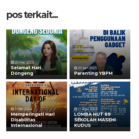
pos terkait...
20 Mar 2025
Selamat Hari
20 Jan 2025
Dongeng
Parenting YBPM
3 Des 2024
21 Agu 2023
Memperingati Hari
LOMBA HUT 69
Disabilitas
SEKOLAH MASEHI
Internasional
KUDUS