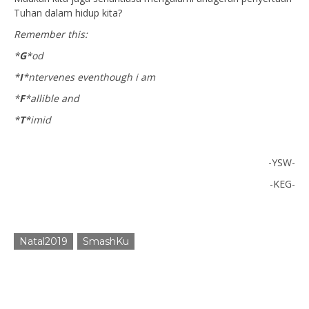
Tuhan dalam hidup kita?
Remember this:
*
G
*od
*
I
*ntervenes eventhough i am
*
F
*allible and
*
T
*imid
-YSW-
-KEG-
Natal2019
SmashKu