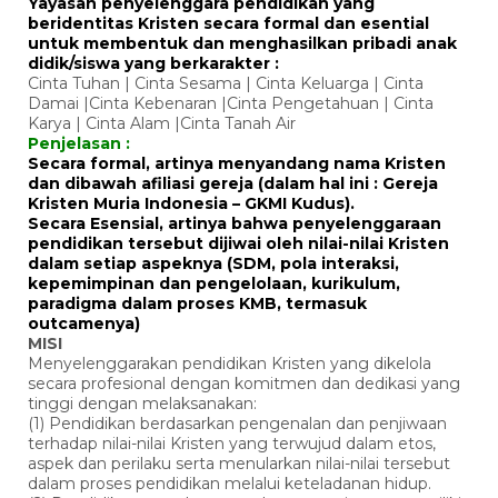
Yayasan penyelenggara pendidikan yang
beridentitas Kristen secara formal dan esential
untuk membentuk dan menghasilkan pribadi anak
didik/siswa yang berkarakter :
Cinta Tuhan | Cinta Sesama | Cinta Keluarga | Cinta
Damai |Cinta Kebenaran |Cinta Pengetahuan | Cinta
Karya | Cinta Alam |Cinta Tanah Air
Penjelasan :
Secara formal, artinya menyandang nama Kristen
dan dibawah afiliasi gereja (dalam hal ini : Gereja
Kristen Muria Indonesia – GKMI Kudus).
Secara Esensial, artinya bahwa penyelenggaraan
pendidikan tersebut dijiwai oleh nilai-nilai Kristen
dalam setiap aspeknya (SDM, pola interaksi,
kepemimpinan dan pengelolaan, kurikulum,
paradigma dalam proses KMB, termasuk
outcamenya)
MISI
Menyelenggarakan pendidikan Kristen yang dikelola
secara profesional dengan komitmen dan dedikasi yang
tinggi dengan melaksanakan:
(1) Pendidikan berdasarkan pengenalan dan penjiwaan
terhadap nilai-nilai Kristen yang terwujud dalam etos,
aspek dan perilaku serta menularkan nilai-nilai tersebut
dalam proses pendidikan melalui keteladanan hidup.