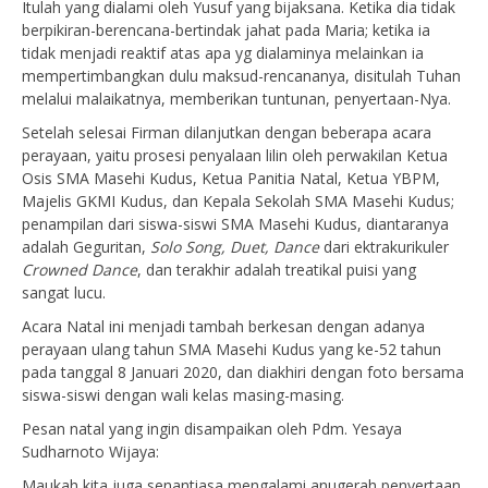
Itulah yang dialami oleh Yusuf yang bijaksana. Ketika dia tidak
berpikiran-berencana-bertindak jahat pada Maria; ketika ia
tidak menjadi reaktif atas apa yg dialaminya melainkan ia
mempertimbangkan dulu maksud-rencananya, disitulah Tuhan
melalui malaikatnya, memberikan tuntunan, penyertaan-Nya.
Setelah selesai Firman dilanjutkan dengan beberapa acara
perayaan, yaitu prosesi penyalaan lilin oleh perwakilan Ketua
Osis SMA Masehi Kudus, Ketua Panitia Natal, Ketua YBPM,
Majelis GKMI Kudus, dan Kepala Sekolah SMA Masehi Kudus;
penampilan dari siswa-siswi SMA Masehi Kudus, diantaranya
adalah Geguritan,
Solo Song, Duet, Dance
dari ektrakurikuler
Crowned Dance
, dan terakhir adalah treatikal puisi yang
sangat lucu.
Acara Natal ini menjadi tambah berkesan dengan adanya
perayaan ulang tahun SMA Masehi Kudus yang ke-52 tahun
pada tanggal 8 Januari 2020, dan diakhiri dengan foto bersama
siswa-siswi dengan wali kelas masing-masing.
Pesan natal yang ingin disampaikan oleh Pdm. Yesaya
Sudharnoto Wijaya:
Maukah kita juga senantiasa mengalami anugerah penyertaan