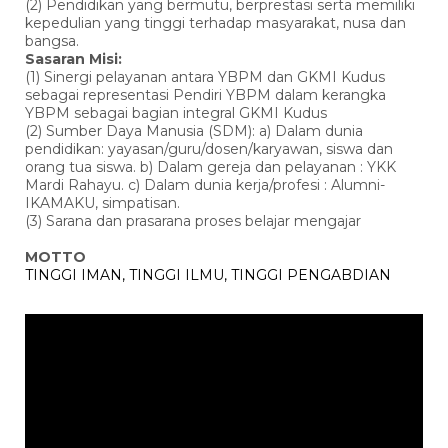
(2) Pendidikan yang bermutu, berprestasi serta memiliki
kepedulian yang tinggi terhadap masyarakat, nusa dan
bangsa.
Sasaran Misi:
(1) Sinergi pelayanan antara YBPM dan GKMI Kudus
sebagai representasi Pendiri YBPM dalam kerangka
YBPM sebagai bagian integral GKMI Kudus
(2) Sumber Daya Manusia (SDM): a) Dalam dunia
pendidikan: yayasan/guru/dosen/karyawan, siswa dan
orang tua siswa. b) Dalam gereja dan pelayanan : YKK
Mardi Rahayu. c) Dalam dunia kerja/profesi : Alumni-
IKAMAKU, simpatisan.
(3) Sarana dan prasarana proses belajar mengajar
MOTTO
TINGGI IMAN, TINGGI ILMU, TINGGI PENGABDIAN
Pemutar
Video