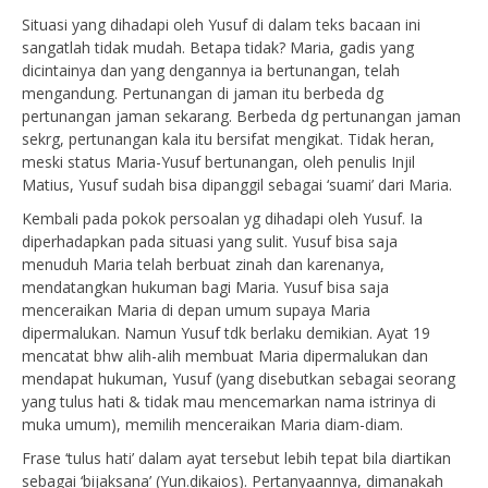
Situasi yang dihadapi oleh Yusuf di dalam teks bacaan ini
sangatlah tidak mudah. Betapa tidak? Maria, gadis yang
dicintainya dan yang dengannya ia bertunangan, telah
mengandung. Pertunangan di jaman itu berbeda dg
pertunangan jaman sekarang. Berbeda dg pertunangan jaman
sekrg, pertunangan kala itu bersifat mengikat. Tidak heran,
meski status Maria-Yusuf bertunangan, oleh penulis Injil
Matius, Yusuf sudah bisa dipanggil sebagai ‘suami’ dari Maria.
Kembali pada pokok persoalan yg dihadapi oleh Yusuf. Ia
diperhadapkan pada situasi yang sulit. Yusuf bisa saja
menuduh Maria telah berbuat zinah dan karenanya,
mendatangkan hukuman bagi Maria. Yusuf bisa saja
menceraikan Maria di depan umum supaya Maria
dipermalukan. Namun Yusuf tdk berlaku demikian. Ayat 19
mencatat bhw alih-alih membuat Maria dipermalukan dan
mendapat hukuman, Yusuf (yang disebutkan sebagai seorang
yang tulus hati & tidak mau mencemarkan nama istrinya di
muka umum), memilih menceraikan Maria diam-diam.
Frase ‘tulus hati’ dalam ayat tersebut lebih tepat bila diartikan
sebagai ‘bijaksana’ (Yun.dikaios). Pertanyaannya, dimanakah