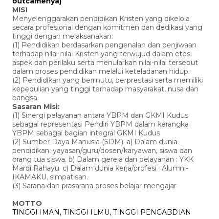
outcamenya)
MISI
Menyelenggarakan pendidikan Kristen yang dikelola
secara profesional dengan komitmen dan dedikasi yang
tinggi dengan melaksanakan:
(1) Pendidikan berdasarkan pengenalan dan penjiwaan
terhadap nilai-nilai Kristen yang terwujud dalam etos,
aspek dan perilaku serta menularkan nilai-nilai tersebut
dalam proses pendidikan melalui keteladanan hidup.
(2) Pendidikan yang bermutu, berprestasi serta memiliki
kepedulian yang tinggi terhadap masyarakat, nusa dan
bangsa.
Sasaran Misi:
(1) Sinergi pelayanan antara YBPM dan GKMI Kudus
sebagai representasi Pendiri YBPM dalam kerangka
YBPM sebagai bagian integral GKMI Kudus
(2) Sumber Daya Manusia (SDM): a) Dalam dunia
pendidikan: yayasan/guru/dosen/karyawan, siswa dan
orang tua siswa. b) Dalam gereja dan pelayanan : YKK
Mardi Rahayu. c) Dalam dunia kerja/profesi : Alumni-
IKAMAKU, simpatisan.
(3) Sarana dan prasarana proses belajar mengajar
MOTTO
TINGGI IMAN, TINGGI ILMU, TINGGI PENGABDIAN