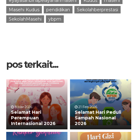
#yayasanbinapelayananmasehi
Kudus
masehi
Masehi Kudus
pendidikan
Sekolahberprestasi
SekolahMasehi
ybpm
pos terkait...
8 Mar 2026
21 Feb 2026
Selamat Hari
Selamat Hari Peduli
Perempuan
Sampah Nasional
Internasional 2026
2026