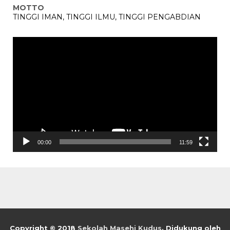
MOTTO
TINGGI IMAN, TINGGI ILMU, TINGGI PENGABDIAN
Pemutar
Video
00:00
11:59
Copyright © 2018
Sekolah Masehi Kudus
.
Didukung oleh