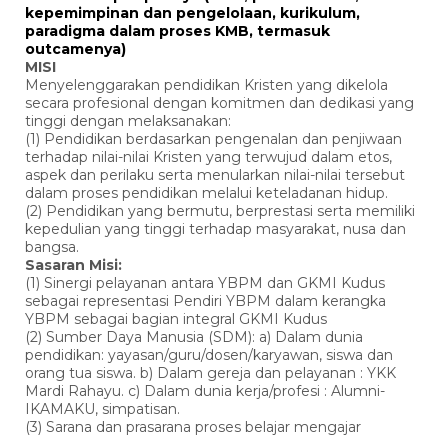
kepemimpinan dan pengelolaan, kurikulum,
paradigma dalam proses KMB, termasuk
outcamenya)
MISI
Menyelenggarakan pendidikan Kristen yang dikelola
secara profesional dengan komitmen dan dedikasi yang
tinggi dengan melaksanakan:
(1) Pendidikan berdasarkan pengenalan dan penjiwaan
terhadap nilai-nilai Kristen yang terwujud dalam etos,
aspek dan perilaku serta menularkan nilai-nilai tersebut
dalam proses pendidikan melalui keteladanan hidup.
(2) Pendidikan yang bermutu, berprestasi serta memiliki
kepedulian yang tinggi terhadap masyarakat, nusa dan
bangsa.
Sasaran Misi:
(1) Sinergi pelayanan antara YBPM dan GKMI Kudus
sebagai representasi Pendiri YBPM dalam kerangka
YBPM sebagai bagian integral GKMI Kudus
(2) Sumber Daya Manusia (SDM): a) Dalam dunia
pendidikan: yayasan/guru/dosen/karyawan, siswa dan
orang tua siswa. b) Dalam gereja dan pelayanan : YKK
Mardi Rahayu. c) Dalam dunia kerja/profesi : Alumni-
IKAMAKU, simpatisan.
(3) Sarana dan prasarana proses belajar mengajar