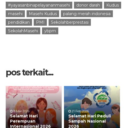
#yayasanbinapelayananmasehi
donor darah
Kudus
masehi
Masehi Kudus
palang merah indonesia
pendidikan
PMI
Sekolahberprestasi
SekolahMasehi
ybpm
pos terkait...
8 Mar 2026
21 Feb 2026
Selamat Hari
Selamat Hari Peduli
Perempuan
Sampah Nasional
Internasional 2026
2026