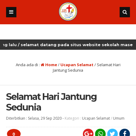
u
/ selamat datang pada situs website sekolah masehi kudus
Anda ada di :
Home
/
Ucapan Selamat
/
Selamat Hari
Jantung Sedunia
Selamat Hari Jantung
Sedunia
Diterbitkan :
Selasa, 29 Sep 2020
-
Kategori :
Ucapan Selamat
/
Umum
0