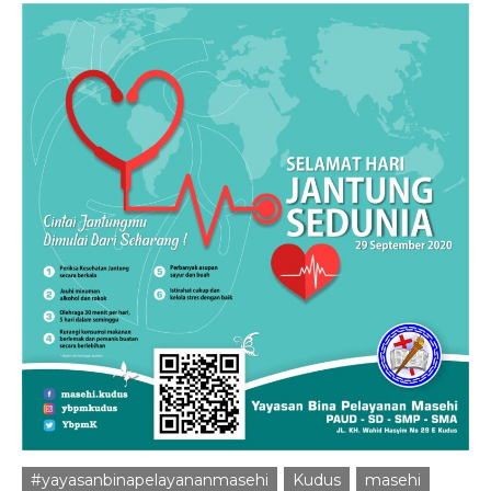
#yayasanbinapelayananmasehi
Kudus
masehi