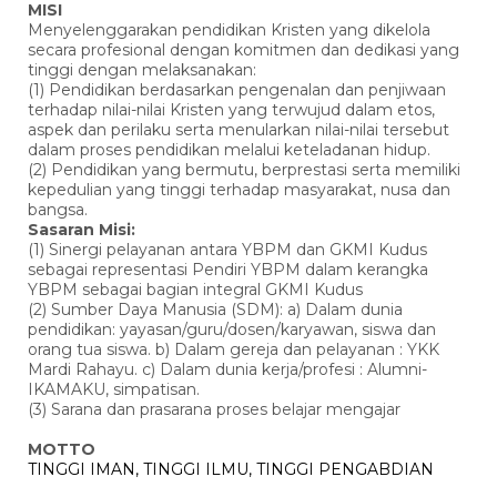
MISI
Menyelenggarakan pendidikan Kristen yang dikelola
secara profesional dengan komitmen dan dedikasi yang
tinggi dengan melaksanakan:
(1) Pendidikan berdasarkan pengenalan dan penjiwaan
terhadap nilai-nilai Kristen yang terwujud dalam etos,
aspek dan perilaku serta menularkan nilai-nilai tersebut
dalam proses pendidikan melalui keteladanan hidup.
(2) Pendidikan yang bermutu, berprestasi serta memiliki
kepedulian yang tinggi terhadap masyarakat, nusa dan
bangsa.
Sasaran Misi:
(1) Sinergi pelayanan antara YBPM dan GKMI Kudus
sebagai representasi Pendiri YBPM dalam kerangka
YBPM sebagai bagian integral GKMI Kudus
(2) Sumber Daya Manusia (SDM): a) Dalam dunia
pendidikan: yayasan/guru/dosen/karyawan, siswa dan
orang tua siswa. b) Dalam gereja dan pelayanan : YKK
Mardi Rahayu. c) Dalam dunia kerja/profesi : Alumni-
IKAMAKU, simpatisan.
(3) Sarana dan prasarana proses belajar mengajar
MOTTO
TINGGI IMAN, TINGGI ILMU, TINGGI PENGABDIAN