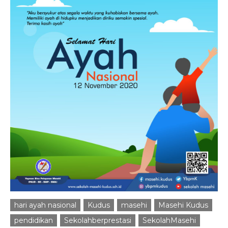
hari ayah nasional
Kudus
masehi
Masehi Kudus
pendidikan
Sekolahberprestasi
SekolahMasehi