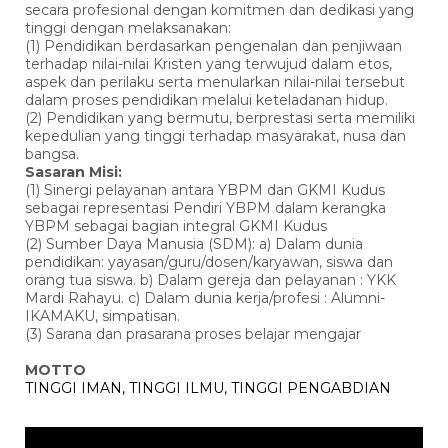
secara profesional dengan komitmen dan dedikasi yang
tinggi dengan melaksanakan:
(1) Pendidikan berdasarkan pengenalan dan penjiwaan
terhadap nilai-nilai Kristen yang terwujud dalam etos,
aspek dan perilaku serta menularkan nilai-nilai tersebut
dalam proses pendidikan melalui keteladanan hidup.
(2) Pendidikan yang bermutu, berprestasi serta memiliki
kepedulian yang tinggi terhadap masyarakat, nusa dan
bangsa.
Sasaran Misi:
(1) Sinergi pelayanan antara YBPM dan GKMI Kudus
sebagai representasi Pendiri YBPM dalam kerangka
YBPM sebagai bagian integral GKMI Kudus
(2) Sumber Daya Manusia (SDM): a) Dalam dunia
pendidikan: yayasan/guru/dosen/karyawan, siswa dan
orang tua siswa. b) Dalam gereja dan pelayanan : YKK
Mardi Rahayu. c) Dalam dunia kerja/profesi : Alumni-
IKAMAKU, simpatisan.
(3) Sarana dan prasarana proses belajar mengajar
MOTTO
TINGGI IMAN, TINGGI ILMU, TINGGI PENGABDIAN
Pemutar