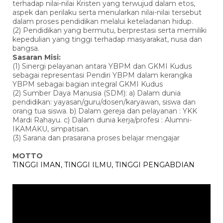
terhadap nilai-nilai Kristen yang terwujud dalam etos,
aspek dan perilaku serta menularkan nilai-nilai tersebut
dalam proses pendidikan melalui keteladanan hidup.
(2) Pendidikan yang bermutu, berprestasi serta memiliki
kepedulian yang tinggi terhadap masyarakat, nusa dan
bangsa.
Sasaran Misi:
(1) Sinergi pelayanan antara YBPM dan GKMI Kudus
sebagai representasi Pendiri YBPM dalam kerangka
YBPM sebagai bagian integral GKMI Kudus
(2) Sumber Daya Manusia (SDM): a) Dalam dunia
pendidikan: yayasan/guru/dosen/karyawan, siswa dan
orang tua siswa. b) Dalam gereja dan pelayanan : YKK
Mardi Rahayu. c) Dalam dunia kerja/profesi : Alumni-
IKAMAKU, simpatisan.
(3) Sarana dan prasarana proses belajar mengajar
MOTTO
TINGGI IMAN, TINGGI ILMU, TINGGI PENGABDIAN
Pemutar
Video