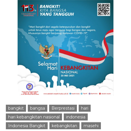
bangkit
bangsa
Berprestasi
hari
hari kebangkitan nasional
indonesia
Indonesia Bangkit
kebangkitan
masehi