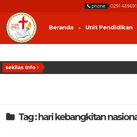
phone
0291 439691
Beranda
Unit Pendidikan
sekilas info
Tag : hari kebangkitan nasiona