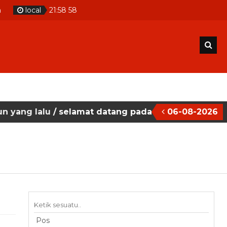
m
local
21
:
58
58
u
/ selamat datang pada situs website sekolah mas
06-08-2026