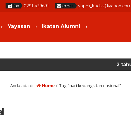
fax
0291 439691
email
ybpm_kudus@yahoo.co
Yayasan
Ikatan Alumni
2 tahun yang lal
Anda ada di :
Home
/
Tag "hari kebangkitan nasional"
l