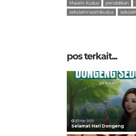
Masehi Kudus
pendidikan
sekolahmasehikudus
sekola
pos terkait...
20 Mar 2025
Selamat Hari Dongeng