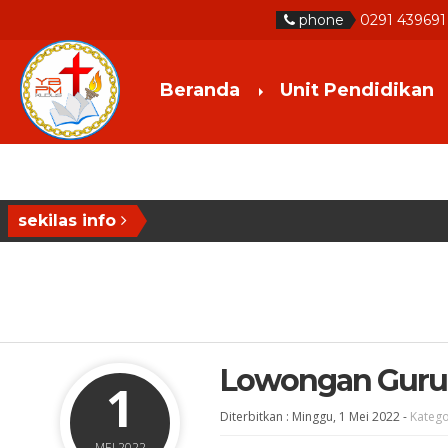
phone
0291 439691
Beranda
Unit Pendidikan
sekilas info
Lowongan Guru
1
Diterbitkan :
Minggu, 1 Mei 2022
-
Katego
MEI 2022