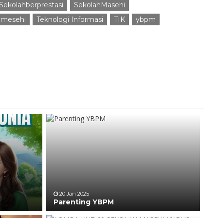
Sekolahberprestasi
SekolahMasehi
hmesehi
Teknologi Informasi
TIK
ybpm
20 Jan 2025
Parenting YBPM