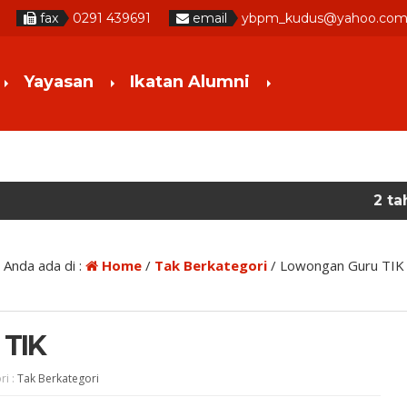
fax
0291 439691
email
ybpm_kudus@yahoo.co
Yayasan
Ikatan Alumni
2 tahun yang lal
Anda ada di :
Home
/
Tak Berkategori
/
Lowongan Guru TIK
 TIK
ri :
Tak Berkategori