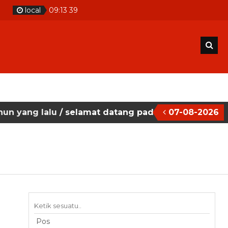
m
local
09
:
13
41
u
/ selamat datang pada situs website sekolah mase
07-08-2026