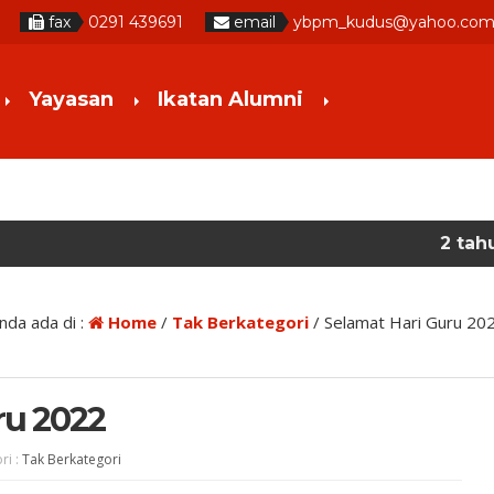
fax
0291 439691
email
ybpm_kudus@yahoo.co
Yayasan
Ikatan Alumni
2 tahun yang lal
nda ada di :
Home
/
Tak Berkategori
/
Selamat Hari Guru 20
ru 2022
ri :
Tak Berkategori