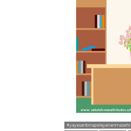
#yayasanbinapelayananmasehi