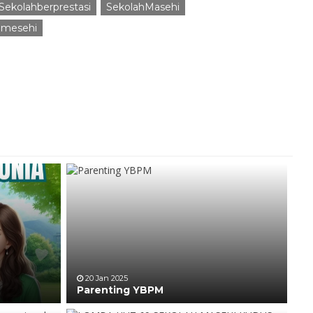
Sekolahberprestasi
SekolahMasehi
hmesehi
20 Jan 2025
Parenting YBPM