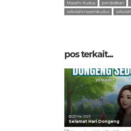
Masehi Kudus
pendidikan
sekolahmasehikudus
sekola
pos terkait...
20 Mar 2025
Selamat Hari Dongeng