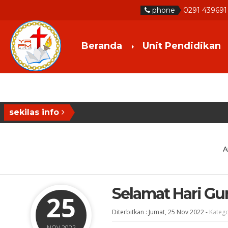
phone
0291 439691
Beranda
Unit Pendidikan
sekilas info
A
Selamat Hari Gu
25
Diterbitkan :
Jumat, 25 Nov 2022
-
Katego
NOV 2022