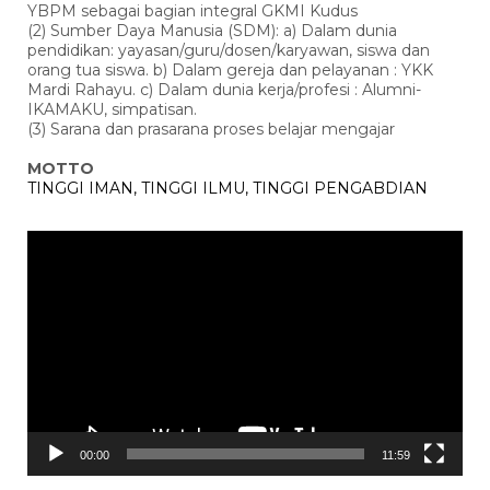
YBPM sebagai bagian integral GKMI Kudus
(2) Sumber Daya Manusia (SDM): a) Dalam dunia
pendidikan: yayasan/guru/dosen/karyawan, siswa dan
orang tua siswa. b) Dalam gereja dan pelayanan : YKK
Mardi Rahayu. c) Dalam dunia kerja/profesi : Alumni-
IKAMAKU, simpatisan.
(3) Sarana dan prasarana proses belajar mengajar
MOTTO
TINGGI IMAN, TINGGI ILMU, TINGGI PENGABDIAN
Pemutar
Video
00:00
11:59