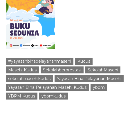
#yayasanbinapelayananmasehi
Kudus
Masehi Kudus
Sekolahberprestasi
SekolahMasehi
sekolahmasehikudus
Yayasan Bina Pelayanan Masehi
Yayasan Bina Pelayanan Masehi Kudus
ybpm
YBPM Kudus
ybpmkudus