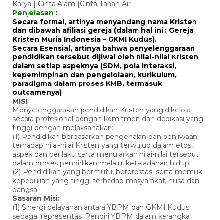
Karya | Cinta Alam |Cinta Tanah Air
Penjelasan :
Secara formal, artinya menyandang nama Kristen
dan dibawah afiliasi gereja (dalam hal ini : Gereja
Kristen Muria Indonesia – GKMI Kudus).
Secara Esensial, artinya bahwa penyelenggaraan
pendidikan tersebut dijiwai oleh nilai-nilai Kristen
dalam setiap aspeknya (SDM, pola interaksi,
kepemimpinan dan pengelolaan, kurikulum,
paradigma dalam proses KMB, termasuk
outcamenya)
MISI
Menyelenggarakan pendidikan Kristen yang dikelola
secara profesional dengan komitmen dan dedikasi yang
tinggi dengan melaksanakan:
(1) Pendidikan berdasarkan pengenalan dan penjiwaan
terhadap nilai-nilai Kristen yang terwujud dalam etos,
aspek dan perilaku serta menularkan nilai-nilai tersebut
dalam proses pendidikan melalui keteladanan hidup.
(2) Pendidikan yang bermutu, berprestasi serta memiliki
kepedulian yang tinggi terhadap masyarakat, nusa dan
bangsa.
Sasaran Misi:
(1) Sinergi pelayanan antara YBPM dan GKMI Kudus
sebagai representasi Pendiri YBPM dalam kerangka