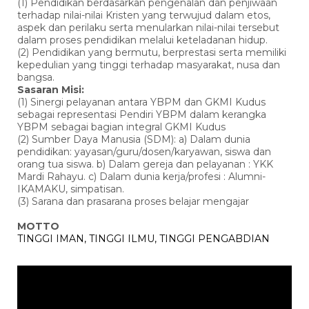
(1) Pendidikan berdasarkan pengenalan dan penjiwaan
terhadap nilai-nilai Kristen yang terwujud dalam etos,
aspek dan perilaku serta menularkan nilai-nilai tersebut
dalam proses pendidikan melalui keteladanan hidup.
(2) Pendidikan yang bermutu, berprestasi serta memiliki
kepedulian yang tinggi terhadap masyarakat, nusa dan
bangsa.
Sasaran Misi:
(1) Sinergi pelayanan antara YBPM dan GKMI Kudus
sebagai representasi Pendiri YBPM dalam kerangka
YBPM sebagai bagian integral GKMI Kudus
(2) Sumber Daya Manusia (SDM): a) Dalam dunia
pendidikan: yayasan/guru/dosen/karyawan, siswa dan
orang tua siswa. b) Dalam gereja dan pelayanan : YKK
Mardi Rahayu. c) Dalam dunia kerja/profesi : Alumni-
IKAMAKU, simpatisan.
(3) Sarana dan prasarana proses belajar mengajar
MOTTO
TINGGI IMAN, TINGGI ILMU, TINGGI PENGABDIAN
Pemutar
Video