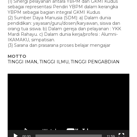
(1) Sinergi pelayanan antara YBPM dan GKMI Kudus
sebagai representasi Pendiri YBPM dalam kerangka
YBPM sebagai bagian integral GKMI Kudus
(2) Sumber Daya Manusia (SDM): a) Dalam dunia
pendidikan: yayasan/guru/dosen/karyawan, siswa dan
orang tua siswa. b) Dalam gereja dan pelayanan : YKK
Mardi Rahayu. c) Dalam dunia kerja/profesi : Alumni-
IKAMAKU, simpatisan.
(3) Sarana dan prasarana proses belajar mengajar
MOTTO
TINGGI IMAN, TINGGI ILMU, TINGGI PENGABDIAN
Pemutar
Video
00:00
11:59