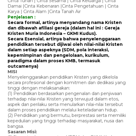
Cinta Tuhan | Cinta Sesama | Cinta Keluarga | Cinta
Damai |Cinta Kebenaran |Cinta Pengetahuan | Cinta
Karya | Cinta Alam |Cinta Tanah Air
Penjelasan :
Secara formal, artinya menyandang nama Kristen
dan dibawah afiliasi gereja (dalam hal ini : Gereja
Kristen Muria Indonesia – GKMI Kudus).
Secara Esensial, artinya bahwa penyelenggaraan
pendidikan tersebut dijiwai oleh nilai-nilai Kristen
dalam setiap aspeknya (SDM, pola interaksi,
kepemimpinan dan pengelolaan, kurikulum,
paradigma dalam proses KMB, termasuk
outcamenya)
MISI
Menyelenggarakan pendidikan Kristen yang dikelola
secara profesional dengan komitmen dan dedikasi yang
tinggi dengan melaksanakan:
(1) Pendidikan berdasarkan pengenalan dan penjiwaan
terhadap nilai-nilai Kristen yang terwujud dalam etos,
aspek dan perilaku serta menularkan nilai-nilai tersebut
dalam proses pendidikan melalui keteladanan hidup.
(2) Pendidikan yang bermutu, berprestasi serta memiliki
kepedulian yang tinggi terhadap masyarakat, nusa dan
bangsa.
Sasaran Misi: