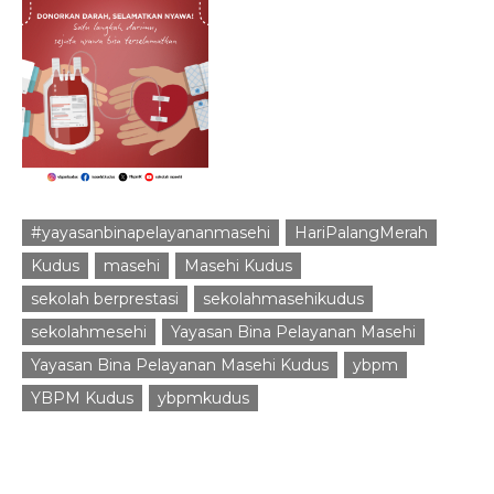
#yayasanbinapelayananmasehi
HariPalangMerah
Kudus
masehi
Masehi Kudus
sekolah berprestasi
sekolahmasehikudus
sekolahmesehi
Yayasan Bina Pelayanan Masehi
Yayasan Bina Pelayanan Masehi Kudus
ybpm
YBPM Kudus
ybpmkudus