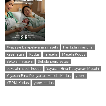
#yayasanbinapelayananmasehi
hari bidan nasional
kesehatan
Kudus
masehi
Masehi Kudus
Sekolah masehi
Sekolahberprestasi
sekolahmasehikudus
Yayasan Bina Pelayanan Masehi
Yayasan Bina Pelayanan Masehi Kudus
ybpm
YBPM Kudus
ybpmkudus