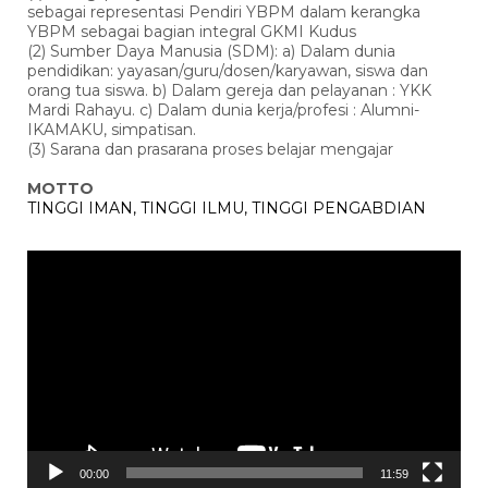
sebagai representasi Pendiri YBPM dalam kerangka
YBPM sebagai bagian integral GKMI Kudus
(2) Sumber Daya Manusia (SDM): a) Dalam dunia
pendidikan: yayasan/guru/dosen/karyawan, siswa dan
orang tua siswa. b) Dalam gereja dan pelayanan : YKK
Mardi Rahayu. c) Dalam dunia kerja/profesi : Alumni-
IKAMAKU, simpatisan.
(3) Sarana dan prasarana proses belajar mengajar
MOTTO
TINGGI IMAN, TINGGI ILMU, TINGGI PENGABDIAN
Pemutar
Video
00:00
11:59