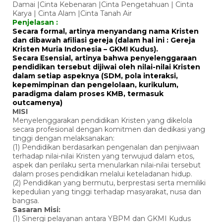
Damai |Cinta Kebenaran |Cinta Pengetahuan | Cinta
Karya | Cinta Alam |Cinta Tanah Air
Penjelasan :
Secara formal, artinya menyandang nama Kristen
dan dibawah afiliasi gereja (dalam hal ini : Gereja
Kristen Muria Indonesia – GKMI Kudus).
Secara Esensial, artinya bahwa penyelenggaraan
pendidikan tersebut dijiwai oleh nilai-nilai Kristen
dalam setiap aspeknya (SDM, pola interaksi,
kepemimpinan dan pengelolaan, kurikulum,
paradigma dalam proses KMB, termasuk
outcamenya)
MISI
Menyelenggarakan pendidikan Kristen yang dikelola
secara profesional dengan komitmen dan dedikasi yang
tinggi dengan melaksanakan:
(1) Pendidikan berdasarkan pengenalan dan penjiwaan
terhadap nilai-nilai Kristen yang terwujud dalam etos,
aspek dan perilaku serta menularkan nilai-nilai tersebut
dalam proses pendidikan melalui keteladanan hidup.
(2) Pendidikan yang bermutu, berprestasi serta memiliki
kepedulian yang tinggi terhadap masyarakat, nusa dan
bangsa.
Sasaran Misi:
(1) Sinergi pelayanan antara YBPM dan GKMI Kudus