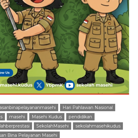
asanbinapelayananmasehi
Hari Pahlawan Nasional
s
masehi
Masehi Kudus
pendidikan
lahberprestasi
SekolahMasehi
sekolahmasehikudus
san Bina Pelayanan Masehi