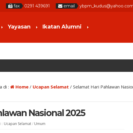
fax
0291 439691
email
ybpm_kudus@yahoo.co
Yayasan
Ikatan Alumni
 di :
Home
/
Ucapan Selamat
/
Selamat Hari Pahlawan Nasio
hlawan Nasional 2025
i :
Ucapan Selamat
/
Umum