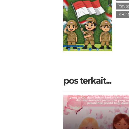
Yaya
YBP
pos terkait...