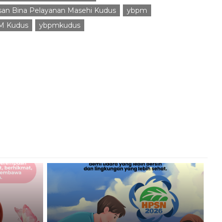
san Bina Pelayanan Masehi Kudus
ybpm
M Kudus
ybpmkudus