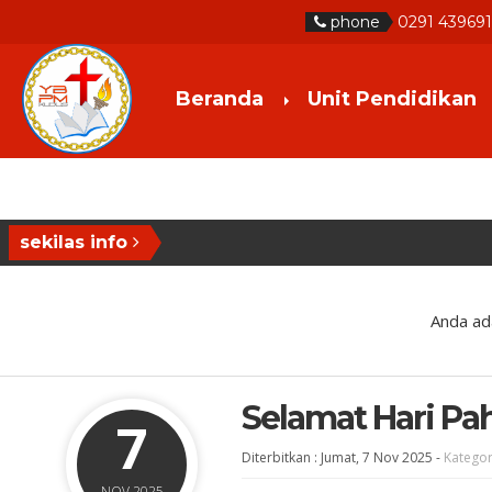
phone
0291 439691
Beranda
Unit Pendidikan
sekilas info
Anda ada
Selamat Hari Pa
7
Diterbitkan :
Jumat, 7 Nov 2025
-
Kategor
NOV 2025