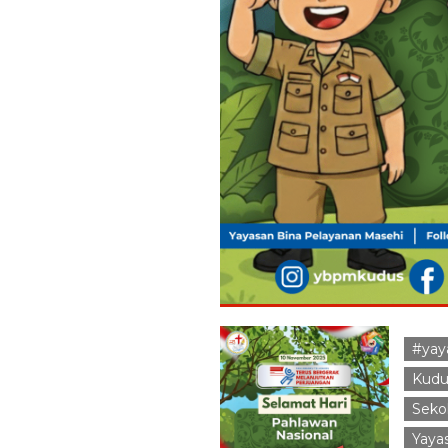
#yay
Kudu
Seko
Yaya