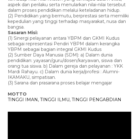
aspek dan perilaku serta menularkan nilai-nilai tersebut
dalam proses pendidikan melalui keteladanan hidup.
(2) Pendidikan yang bermutu, berprestasi serta memiliki
kepedulian yang tinggi terhadap masyarakat, nusa dan
bangsa.
Sasaran Misi:
(1) Sinergi pelayanan antara YBPM dan GKMI Kudus
sebagai representasi Pendiri YBPM dalam kerangka
YBPM sebagai bagian integral GKMI Kudus
(2) Sumber Daya Manusia (SDM): a) Dalam dunia
pendidikan: yayasan/guru/dosen/karyawan, siswa dan
orang tua siswa. b) Dalam gereja dan pelayanan : YKK
Mardi Rahayu. c) Dalam dunia kerja/profesi : Alumni-
IKAMAKU, simpatisan.
(3) Sarana dan prasarana proses belajar mengajar
MOTTO
TINGGI IMAN, TINGGI ILMU, TINGGI PENGABDIAN
Pemutar
Video