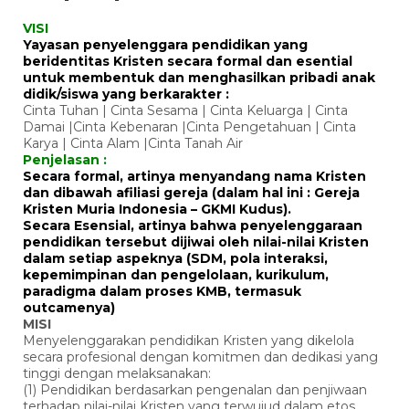
VISI
Yayasan penyelenggara pendidikan yang
beridentitas Kristen secara formal dan esential
untuk membentuk dan menghasilkan pribadi anak
didik/siswa yang berkarakter :
Cinta Tuhan | Cinta Sesama | Cinta Keluarga | Cinta
Damai |Cinta Kebenaran |Cinta Pengetahuan | Cinta
Karya | Cinta Alam |Cinta Tanah Air
Penjelasan :
Secara formal, artinya menyandang nama Kristen
dan dibawah afiliasi gereja (dalam hal ini : Gereja
Kristen Muria Indonesia – GKMI Kudus).
Secara Esensial, artinya bahwa penyelenggaraan
pendidikan tersebut dijiwai oleh nilai-nilai Kristen
dalam setiap aspeknya (SDM, pola interaksi,
kepemimpinan dan pengelolaan, kurikulum,
paradigma dalam proses KMB, termasuk
outcamenya)
MISI
Menyelenggarakan pendidikan Kristen yang dikelola
secara profesional dengan komitmen dan dedikasi yang
tinggi dengan melaksanakan:
(1) Pendidikan berdasarkan pengenalan dan penjiwaan
terhadap nilai-nilai Kristen yang terwujud dalam etos,