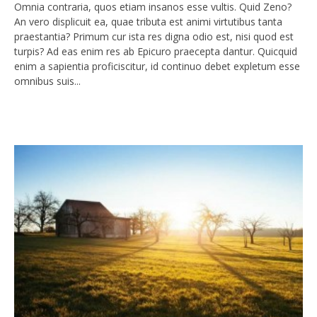
Omnia contraria, quos etiam insanos esse vultis. Quid Zeno?
An vero displicuit ea, quae tributa est animi virtutibus tanta
praestantia? Primum cur ista res digna odio est, nisi quod est
turpis? Ad eas enim res ab Epicuro praecepta dantur. Quicquid
enim a sapientia proficiscitur, id continuo debet expletum esse
omnibus suis...