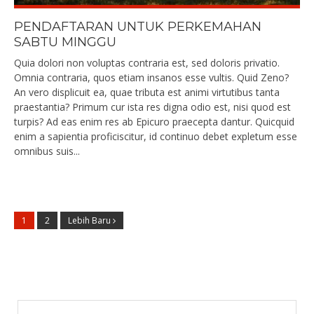
PENDAFTARAN UNTUK PERKEMAHAN
SABTU MINGGU
Quia dolori non voluptas contraria est, sed doloris privatio.
Omnia contraria, quos etiam insanos esse vultis. Quid Zeno?
An vero displicuit ea, quae tributa est animi virtutibus tanta
praestantia? Primum cur ista res digna odio est, nisi quod est
turpis? Ad eas enim res ab Epicuro praecepta dantur. Quicquid
enim a sapientia proficiscitur, id continuo debet expletum esse
omnibus suis...
1
2
Lebih Baru