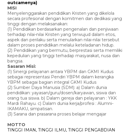
outcamenya)
MISI
Menyelenggarakan pendidikan Kristen yang dikelola
secara profesional dengan komitmen dan dedikasi yang
tinggi dengan melaksanakan:
(1) Pendidikan berdasarkan pengenalan dan penjiwaan
terhadap nilai-nilai Kristen yang terwujud dalam etos,
aspek dan perilaku serta menularkan nilai-nilai tersebut
dalam proses pendidikan melalui keteladanan hidup.
(2) Pendidikan yang bermutu, berprestasi serta memiliki
kepedulian yang tinggi terhadap masyarakat, nusa dan
bangsa.
Sasaran Misi:
(1) Sinergi pelayanan antara YBPM dan GKMI Kudus
sebagai representasi Pendiri YBPM dalam kerangka
YBPM sebagai bagian integral GKMI Kudus
(2) Sumber Daya Manusia (SDM): a) Dalam dunia
pendidikan: yayasan/guru/dosen/karyawan, siswa dan
orang tua siswa. b) Dalam gereja dan pelayanan : YKK
Mardi Rahayu. c) Dalam dunia kerja/profesi : Alumni-
IKAMAKU, simpatisan.
(3) Sarana dan prasarana proses belajar mengajar
MOTTO
TINGGI IMAN, TINGGI ILMU, TINGGI PENGABDIAN