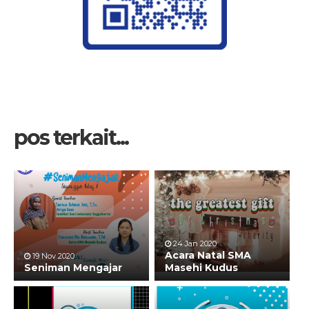
pos terkait...
24 Jan 2020
Acara Natal SMA
19 Nov 2020
Seniman Mengajar
Masehi Kudus