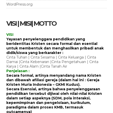
WordPress.org
VISI | MISI| MOTTO
VISI
Yayasan penyelenggara pendidikan yang
beridentitas Kristen secara formal dan esential
untuk membentuk dan menghasilkan pribadi anak
didik/siswa yang berkarakter :
Cinta Tuhan | Cinta Sesama | Cinta Keluarga | Cinta
Damai |Cinta Kebenaran |Cinta Pengetahuan | Cinta
Karya | Cinta Alam |Cinta Tanah Air
Penjelasan :
Secara formal, artinya menyandang nama Kristen
dan dibawah afiliasi gereja (dalam hal ini : Gereja
Kristen Muria Indonesia – GKMI Kudus).
Secara Esensial, artinya bahwa penyelenggaraan
pendidikan tersebut dijiwai oleh nilai-nilai Kristen
dalam setiap aspeknya (SDM, pola interaksi,
kepemimpinan dan pengelolaan, kurikulum,
paradigma dalam proses KMB, termasuk
outcamenya)