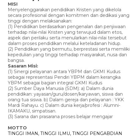
MISI
Menyelenggarakan pendidikan Kristen yang dikelola
secara profesional dengan komitmen dan dedikasi yang
tinggi dengan melaksanakan:
(1) Pendidikan berdasarkan pengenalan dan penjiwaan
terhadap nilai-nilai Kristen yang terwujud dalam etos,
aspek dan perilaku serta menularkan nilai-nilai tersebut
dalam proses pendidikan melalui keteladanan hidup.
(2) Pendidikan yang bermutu, berprestasi serta memiliki
kepedulian yang tinggi terhadap masyarakat, nusa dan
bangsa.
Sasaran Misi:
(1) Sinergi pelayanan antara YBPM dan GKMI Kudus
sebagai representasi Pendiri YBPM dalam kerangka
YBPM sebagai bagian integral GKMI Kudus
(2) Sumber Daya Manusia (SDM): a) Dalam dunia
pendidikan: yayasan/guru/dosen/karyawan, siswa dan
orang tua siswa. b) Dalam gereja dan pelayanan : YKK
Mardi Rahayu. c) Dalam dunia kerja/profesi : Alumni-
IKAMAKU, simpatisan.
(3) Sarana dan prasarana proses belajar mengajar
MOTTO
TINGGI IMAN, TINGGI ILMU, TINGGI PENGABDIAN