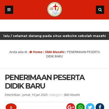
selamat datang pada situs website sekolah masehi kudus
Anda ada di :
Home
/
SMA Masehi
/
PENERIMAAN PESERTA
DIDIK BARU
PENERIMAAN PESERTA
DIDIK BARU
Diterbitkan :
Jumat, 10 Jan 2020
-
Kategori :
SMA Masehi
0