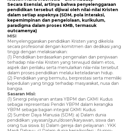
Secara Esensial, artinya bahwa penyelenggaraan
pendidikan tersebut dijiwai oleh nilai-nilai Kristen
dalam setiap aspeknya (SDM, pola interaksi,
kepemimpinan dan pengelolaan, kurikulum,
paradigma dalam proses KMB, termasuk
outcamenya)
MISI
Menyelenggarakan pendidikan Kristen yang dikelola
secara profesional dengan komitmen dan dedikasi yang
tinggi dengan melaksanakan:
(1) Pendidikan berdasarkan pengenalan dan penjiwaan
terhadap nilai-nilai Kristen yang terwujud dalam etos,
aspek dan perilaku serta menularkan nilai-nilai tersebut
dalam proses pendidikan melalui keteladanan hidup.
(2) Pendidikan yang bermutu, berprestasi serta memiliki
kepedulian yang tinggi terhadap masyarakat, nusa dan
bangsa.
Sasaran Misi:
(1) Sinergi pelayanan antara YBPM dan GKMI Kudus
sebagai representasi Pendiri YBPM dalam kerangka
YBPM sebagai bagian integral GKMI Kudus
(2) Sumber Daya Manusia (SDM): a) Dalam dunia
pendidikan: yayasan/guru/dosen/karyawan, siswa dan
orang tua siswa. b) Dalam gereja dan pelayanan : YKK
Mardi Rahayu. c) Dalam dunia kerja/profesi : Alumni-