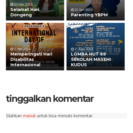
20 Mar 2025
Selamat Hari
20 Jan 2025
Dongeng
Parenting YBPM
3 Des 2024
21 Agu 2023
Memperingati Hari
LOMBA HUT 69
Disabilitas
SEKOLAH MASEHI
Internasional
KUDUS
tinggalkan komentar
Silahkan
masuk
untuk bisa menulis komentar.