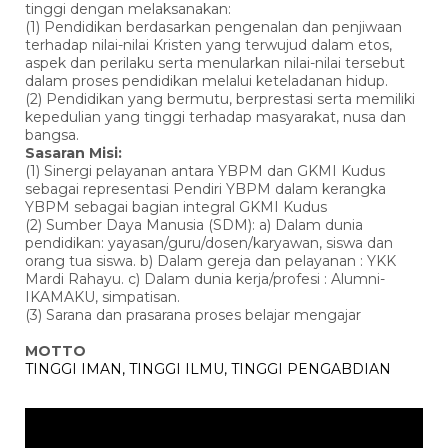
tinggi dengan melaksanakan:
(1) Pendidikan berdasarkan pengenalan dan penjiwaan
terhadap nilai-nilai Kristen yang terwujud dalam etos,
aspek dan perilaku serta menularkan nilai-nilai tersebut
dalam proses pendidikan melalui keteladanan hidup.
(2) Pendidikan yang bermutu, berprestasi serta memiliki
kepedulian yang tinggi terhadap masyarakat, nusa dan
bangsa.
Sasaran Misi:
(1) Sinergi pelayanan antara YBPM dan GKMI Kudus
sebagai representasi Pendiri YBPM dalam kerangka
YBPM sebagai bagian integral GKMI Kudus
(2) Sumber Daya Manusia (SDM): a) Dalam dunia
pendidikan: yayasan/guru/dosen/karyawan, siswa dan
orang tua siswa. b) Dalam gereja dan pelayanan : YKK
Mardi Rahayu. c) Dalam dunia kerja/profesi : Alumni-
IKAMAKU, simpatisan.
(3) Sarana dan prasarana proses belajar mengajar
MOTTO
TINGGI IMAN, TINGGI ILMU, TINGGI PENGABDIAN
Pemutar
Video