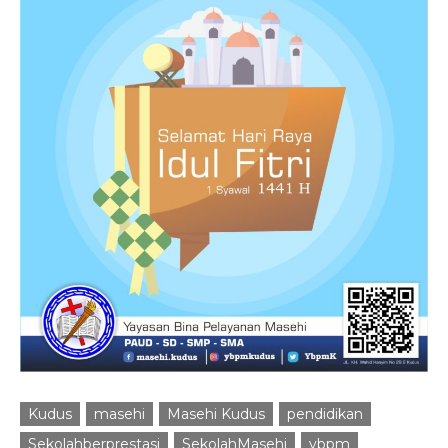
Kudus
masehi
Masehi Kudus
pendidikan
Sekolahberprestasi
SekolahMasehi
ybpm