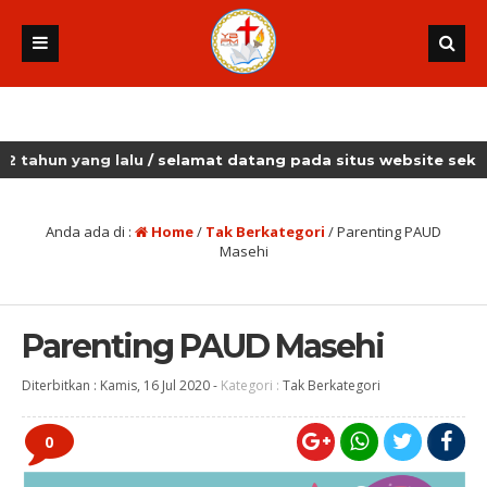
n yang lalu
/ selamat datang pada situs website sekolah ma
Anda ada di :
Home
/
Tak Berkategori
/
Parenting PAUD
Masehi
Parenting PAUD Masehi
Diterbitkan :
Kamis, 16 Jul 2020
-
Kategori :
Tak Berkategori
0