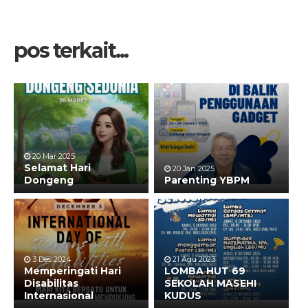
pos terkait...
20 Mar 2025
Selamat Hari
20 Jan 2025
Dongeng
Parenting YBPM
3 Des 2024
21 Agu 2023
Memperingati Hari
LOMBA HUT 69
Disabilitas
SEKOLAH MASEHI
Internasional
KUDUS