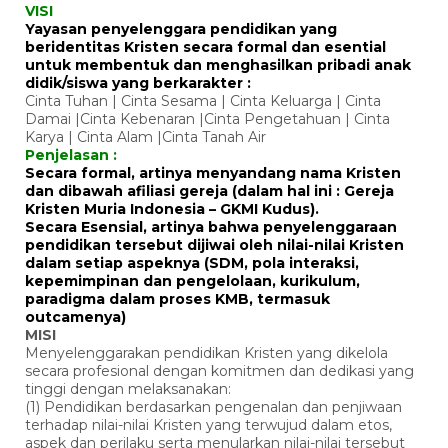
VISI
Yayasan penyelenggara pendidikan yang
beridentitas Kristen secara formal dan esential
untuk membentuk dan menghasilkan pribadi anak
didik/siswa yang berkarakter :
Cinta Tuhan | Cinta Sesama | Cinta Keluarga | Cinta
Damai |Cinta Kebenaran |Cinta Pengetahuan | Cinta
Karya | Cinta Alam |Cinta Tanah Air
Penjelasan :
Secara formal, artinya menyandang nama Kristen
dan dibawah afiliasi gereja (dalam hal ini : Gereja
Kristen Muria Indonesia – GKMI Kudus).
Secara Esensial, artinya bahwa penyelenggaraan
pendidikan tersebut dijiwai oleh nilai-nilai Kristen
dalam setiap aspeknya (SDM, pola interaksi,
kepemimpinan dan pengelolaan, kurikulum,
paradigma dalam proses KMB, termasuk
outcamenya)
MISI
Menyelenggarakan pendidikan Kristen yang dikelola
secara profesional dengan komitmen dan dedikasi yang
tinggi dengan melaksanakan:
(1) Pendidikan berdasarkan pengenalan dan penjiwaan
terhadap nilai-nilai Kristen yang terwujud dalam etos,
aspek dan perilaku serta menularkan nilai-nilai tersebut