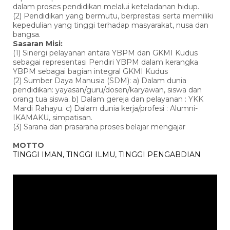
dalam proses pendidikan melalui keteladanan hidup.
(2) Pendidikan yang bermutu, berprestasi serta memiliki
kepedulian yang tinggi terhadap masyarakat, nusa dan
bangsa.
Sasaran Misi:
(1) Sinergi pelayanan antara YBPM dan GKMI Kudus
sebagai representasi Pendiri YBPM dalam kerangka
YBPM sebagai bagian integral GKMI Kudus
(2) Sumber Daya Manusia (SDM): a) Dalam dunia
pendidikan: yayasan/guru/dosen/karyawan, siswa dan
orang tua siswa. b) Dalam gereja dan pelayanan : YKK
Mardi Rahayu. c) Dalam dunia kerja/profesi : Alumni-
IKAMAKU, simpatisan.
(3) Sarana dan prasarana proses belajar mengajar
MOTTO
TINGGI IMAN, TINGGI ILMU, TINGGI PENGABDIAN
Pemutar
Video