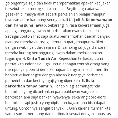
golongannya saja dan tidak memperhatikan apakah kebijakan
tersebut akan merugikan pihak lain. Begitu juga adanya
gesekan di masyarakat seperti perkelahian pelajar maupun
tawuran antar kampung sering sekali terjadi.
3. Kebersamaan
dan Tanggung jawab.
Sekarang ini rasa kebersamaan juga
apalagi tanggung jawab bisa dikatakan nyaris tidak ada.
Sebagai contoh lihat saja suatu pemerintahan daerah banyak
diantara mereka antara gubernur, bupati, maupun walikota
dengan wakilnya tidak sejalan. Di samping itu juga diantara
mereka kurang bertanggung jawab dalam melaksanakan
tugasnya.
4. Cinta Tanah Air.
Kepedulian terhadap bumi
pertiwi kita Indonesia Juga luntur, sebagai contoh orang yang
mempunyai potensi demi kemajuan bangsa ini lebih memilih
berkarir di luar negeri dengan alasan kurangnya perhatian
pemerintah dan kecilnya gaji yang diperoleh.
5. Rela
berkorban tanpa pamrih.
Terlebih lagi semangat rela
berkorban yang dicontohkan para pahlawan yang rela
berkorban apa saja bahkan nyawanya, sekarang boro-boro
berkorban tapi justru yang dipikirkan bagaimana bisa dapat
untung. Contohnya sangat banyak….. Oleh karena itu mari kita
sama-sama merenung dan bertindak sesuai dengan kapasitas