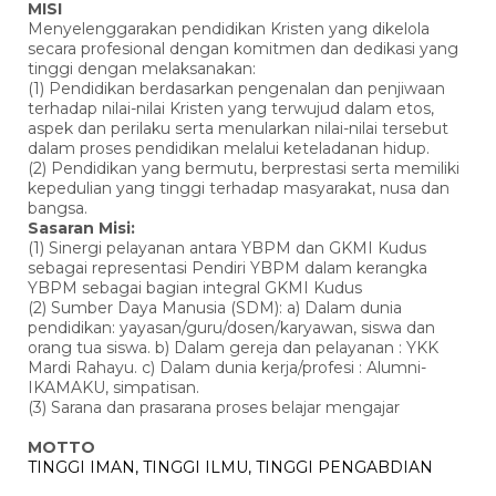
MISI
Menyelenggarakan pendidikan Kristen yang dikelola
secara profesional dengan komitmen dan dedikasi yang
tinggi dengan melaksanakan:
(1) Pendidikan berdasarkan pengenalan dan penjiwaan
terhadap nilai-nilai Kristen yang terwujud dalam etos,
aspek dan perilaku serta menularkan nilai-nilai tersebut
dalam proses pendidikan melalui keteladanan hidup.
(2) Pendidikan yang bermutu, berprestasi serta memiliki
kepedulian yang tinggi terhadap masyarakat, nusa dan
bangsa.
Sasaran Misi:
(1) Sinergi pelayanan antara YBPM dan GKMI Kudus
sebagai representasi Pendiri YBPM dalam kerangka
YBPM sebagai bagian integral GKMI Kudus
(2) Sumber Daya Manusia (SDM): a) Dalam dunia
pendidikan: yayasan/guru/dosen/karyawan, siswa dan
orang tua siswa. b) Dalam gereja dan pelayanan : YKK
Mardi Rahayu. c) Dalam dunia kerja/profesi : Alumni-
IKAMAKU, simpatisan.
(3) Sarana dan prasarana proses belajar mengajar
MOTTO
TINGGI IMAN, TINGGI ILMU, TINGGI PENGABDIAN