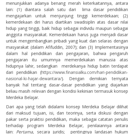
menunjukkan adanya benang merah keterkaitannya, antara
lain: (1) diantara salah satu dari lima dasar pendidikan
mengajarkan untuk menjunjung tinggi kemerdekaan; (2)
kemerdekaan diri harus diartikan swadisiplin atas dasar nilai
hidup yang tinggi, baik hidup sebagai individu maupun sebagai
anggota masyarakat. Kemerdekaan harus juga menjadi dasar
untuk mengembangkan pribadi yang kuat dan selaras dengan
masyarakat (dalam Afifuddin, 2007); dan (3) Implementasinya
dalam hal pendidikan dan pengajaran, bahwa pengaruh
pengajaran itu umumnya memerdekakan manusia atas
hidupnya lahir, sedangkan merdekanya hidup batin terdapat
dari pendidikan (
https://www.finansialku.com/hari-pendidikan-
nasional-ki-hajar-dewantara/
). Dengan demikian ternyata
banyak hal tentang dasar-dasar pendidikan yang diajarkan
beliau masih relevan dengan kondisi kekinian termasuk konsep
Merdeka Belajar.
Dari apa yang telah didalami konsep Merdeka Belajar dilihat
dari maksud tujuan, isi, dan teorinya, serta diskusi dengan
pakar serta praktisi pendidikan, maka sebagai catatan penulis
terhadap program Merdeka Belajar, penilaiannya antara
lain:
Pertama,
secara juridis; pentingnya landasan hukum