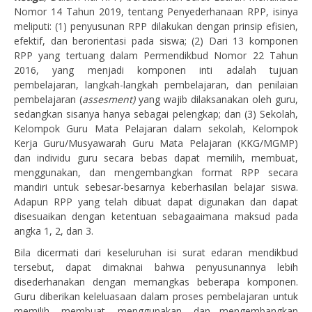
Nomor 14 Tahun 2019, tentang Penyederhanaan RPP, isinya
meliputi: (1) penyusunan RPP dilakukan dengan prinsip efisien,
efektif, dan berorientasi pada siswa; (2) Dari 13 komponen
RPP yang tertuang dalam Permendikbud Nomor 22 Tahun
2016, yang menjadi komponen inti adalah tujuan
pembelajaran, langkah-langkah pembelajaran, dan penilaian
pembelajaran (
assesment)
yang wajib dilaksanakan oleh guru,
sedangkan sisanya hanya sebagai pelengkap; dan (3) Sekolah,
Kelompok Guru Mata Pelajaran dalam sekolah, Kelompok
Kerja Guru/Musyawarah Guru Mata Pelajaran (KKG/MGMP)
dan individu guru secara bebas dapat memilih, membuat,
menggunakan, dan mengembangkan format RPP secara
mandiri untuk sebesar-besarnya keberhasilan belajar siswa.
Adapun RPP yang telah dibuat dapat digunakan dan dapat
disesuaikan dengan ketentuan sebagaaimana maksud pada
angka 1, 2, dan 3.
Bila dicermati dari keseluruhan isi surat edaran mendikbud
tersebut, dapat dimaknai bahwa penyusunannya lebih
disederhanakan dengan memangkas beberapa komponen.
Guru diberikan keleluasaan dalam proses pembelajaran untuk
memilih, membuat, menggunakan, dan mengembangkan