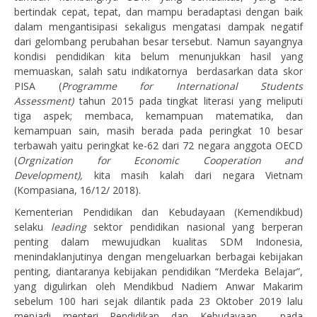
bertindak cepat, tepat, dan mampu beradaptasi dengan baik
dalam mengantisipasi sekaligus mengatasi dampak negatif
dari gelombang perubahan besar tersebut. Namun sayangnya
kondisi pendidikan kita belum menunjukkan hasil yang
memuaskan, salah satu indikatornya berdasarkan data skor
PISA (
Programme for International Students
Assessment)
tahun 2015 pada tingkat literasi yang meliputi
tiga aspek; membaca, kemampuan matematika, dan
kemampuan sain, masih berada pada peringkat 10 besar
terbawah yaitu peringkat ke-62 dari 72 negara anggota OECD
(
Orgnization for Economic Cooperation and
Development),
kita masih kalah dari negara Vietnam
(Kompasiana, 16/12/ 2018).
Kementerian Pendidikan dan Kebudayaan (Kemendikbud)
selaku
leading
sektor pendidikan nasional yang berperan
penting dalam mewujudkan kualitas SDM Indonesia,
menindaklanjutinya dengan mengeluarkan berbagai kebijakan
penting, diantaranya kebijakan pendidikan “Merdeka Belajar”,
yang digulirkan oleh Mendikbud Nadiem Anwar Makarim
sebelum 100 hari sejak dilantik pada 23 Oktober 2019 lalu
menjadi menteri Pendidikan dan Kebudayaan pada