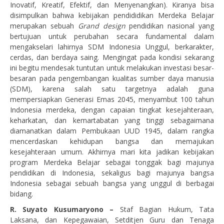
Inovatif, Kreatif, Efektif, dan Menyenangkan). Kiranya bisa
disimpulkan bahwa kebijakan pendididikan Merdeka Belajar
merupakan sebuah
Grand design
pendidikan nasional yang
bertujuan untuk perubahan secara fundamental dalam
mengakselari lahirnya SDM Indonesia Unggul, berkarakter,
cerdas, dan berdaya saing. Mengingat pada kondisi sekarang
ini begitu mendesak tuntutan untuk melakukan investasi besar-
besaran pada pengembangan kualitas sumber daya manusia
(SDM), karena salah satu targetnya adalah guna
mempersiapkan Generasi Emas 2045, menyambut 100 tahun
Indonesia merdeka, dengan capaian tingkat kesejahteraan,
keharkatan, dan kemartabatan yang tinggi sebagaimana
diamanatkan dalam Pembukaan UUD 1945, dalam rangka
mencerdaskan kehidupan bangsa dan memajukan
kesejahteraan umum. Akhirnya mari kita jadikan kebijakan
program Merdeka Belajar sebagai tonggak bagi majunya
pendidikan di Indonesia, sekaligus bagi majunya bangsa
Indonesia sebagai sebuah bangsa yang unggul di berbagai
bidang.
R. Suyato Kusumaryono –
Staf Bagian Hukum, Tata
Laksana, dan Kepegawaian, Setditjen Guru dan Tenaga