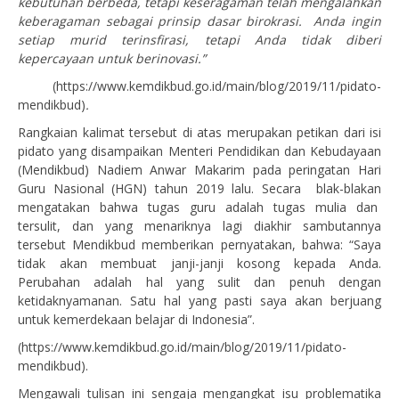
kebutuhan berbeda, tetapi keseragaman telah mengalahkan
keberagaman sebagai prinsip dasar birokrasi. Anda ingin
setiap murid terinsfirasi, tetapi Anda tidak diberi
kepercayaan untuk berinovasi.”
(https://www.kemdikbud.go.id/main/blog/2019/11/pidato-
mendikbud)
.
Rangkaian kalimat tersebut di atas merupakan petikan dari isi
pidato yang disampaikan Menteri Pendidikan dan Kebudayaan
(Mendikbud) Nadiem Anwar Makarim pada peringatan Hari
Guru Nasional (HGN) tahun 2019 lalu. Secara blak-blakan
mengatakan bahwa tugas guru adalah tugas mulia dan
tersulit, dan yang menariknya lagi diakhir sambutannya
tersebut Mendikbud memberikan pernyatakan, bahwa: “Saya
tidak akan membuat janji-janji kosong kepada Anda.
Perubahan adalah hal yang sulit dan penuh dengan
ketidaknyamanan. Satu hal yang pasti saya akan berjuang
untuk kemerdekaan belajar di Indonesia”.
(https://www.kemdikbud.go.id/main/blog/2019/11/pidato-
mendikbud).
Mengawali tulisan ini sengaja mengangkat isu problematika