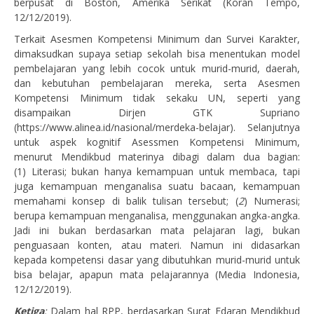
berpusat di Boston, Amerika Serikat (Koran Tempo,
12/12/2019).
Terkait Asesmen Kompetensi Minimum dan Survei Karakter,
dimaksudkan supaya setiap sekolah bisa menentukan model
pembelajaran yang lebih cocok untuk murid-murid, daerah,
dan kebutuhan pembelajaran mereka, serta Asesmen
Kompetensi Minimum tidak sekaku UN, seperti yang
disampaikan Dirjen GTK Supriano
(https://www.alinea.id/nasional/merdeka-belajar). Selanjutnya
untuk aspek kognitif Asessmen Kompetensi Minimum,
menurut Mendikbud materinya dibagi dalam dua bagian:
(1)
Literasi; bukan hanya kemampuan untuk membaca, tapi
juga kemampuan menganalisa suatu bacaan, kemampuan
memahami konsep di balik tulisan tersebut; (
2
) Numerasi;
berupa kemampuan menganalisa, menggunakan angka-angka.
Jadi ini bukan berdasarkan mata pelajaran lagi, bukan
penguasaan konten, atau materi. Namun ini didasarkan
kepada kompetensi dasar yang dibutuhkan murid-murid untuk
bisa belajar, apapun mata pelajarannya (Media Indonesia,
12/12/2019).
Ketiga
;
Dalam hal RPP, berdasarkan Surat Edaran Mendikbud