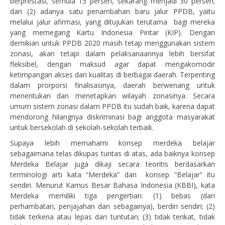
berprestasi, semula 15 persen, sekarang menjadi 30 persen;
dan (2) adanya satu penambahan baru jalur PPDB, yaitu
melalui jalur afirmasi, yang ditujukan terutama bagi mereka
yang memegang Kartu Indonesia Pintar (KIP). Dengan
demikian untuk PPDB 2020 masih tetap menggunakan sistem
zonasi, akan tetapi dalam pelaksanaannya lebih bersifat
fleksibel, dengan maksud agar dapat mengakomodir
ketimpangan akses dan kualitas di berbagai daerah. Terpenting
dalam prorporsi finalisasinya, daerah berwenang untuk
menentukan dan menetapkan wilayah zonasinya. Secara
umum sistem zonasi dalam PPDB itu sudah baik, karena dapat
mendorong hilangnya diskriminasi bagi anggota masyarakat
untuk bersekolah di sekolah-sekolah terbaik.
Supaya lebih memahami konsep merdeka belajar
sebagaimana telas dikupas tuntas di atas, ada baiknya konsep
Merdeka Belajar juga dikaji secara teoritis berdasarkan
terminologi arti kata “Merdeka” dan konsep “Belajar” itu
sendiri. Menurut Kamus Besar Bahasa Indonesia (KBBI), kata
Merdeka memiliki tiga pengertian: (1) bebas (dari
perhambatan, penjajahan dan sebagainya), berdiri sendiri; (2)
tidak terkena atau lepas dari tuntutan; (3) tidak terikat, tidak