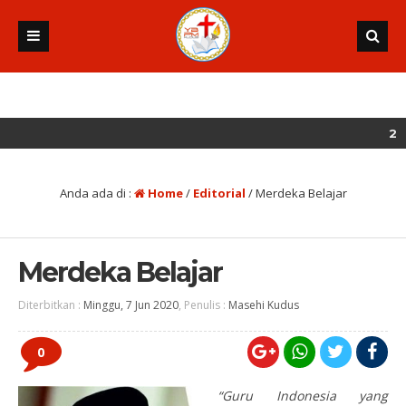
2 tahun yang lalu
Anda ada di :
Home
/
Editorial
/
Merdeka Belajar
Merdeka Belajar
Diterbitkan :
Minggu, 7 Jun 2020
, Penulis :
Masehi Kudus
0
“Guru Indonesia yang