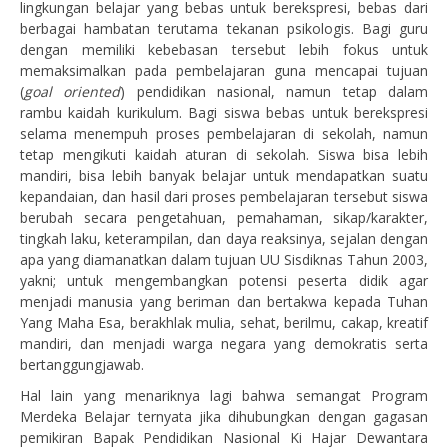
lingkungan belajar yang bebas untuk berekspresi, bebas dari
berbagai hambatan terutama tekanan psikologis. Bagi guru
dengan memiliki kebebasan tersebut lebih fokus untuk
memaksimalkan pada pembelajaran guna mencapai tujuan
(
goal oriented
) pendidikan nasional, namun tetap dalam
rambu kaidah kurikulum. Bagi siswa bebas untuk berekspresi
selama menempuh proses pembelajaran di sekolah, namun
tetap mengikuti kaidah aturan di sekolah. Siswa bisa lebih
mandiri, bisa lebih banyak belajar untuk mendapatkan suatu
kepandaian, dan hasil dari proses pembelajaran tersebut siswa
berubah secara pengetahuan, pemahaman, sikap/karakter,
tingkah laku, keterampilan, dan daya reaksinya, sejalan dengan
apa yang diamanatkan dalam tujuan UU Sisdiknas Tahun 2003,
yakni; untuk mengembangkan potensi peserta didik agar
menjadi manusia yang beriman dan bertakwa kepada Tuhan
Yang Maha Esa, berakhlak mulia, sehat, berilmu, cakap, kreatif
mandiri, dan menjadi warga negara yang demokratis serta
bertanggungjawab.
Hal lain yang menariknya lagi bahwa semangat Program
Merdeka Belajar ternyata jika dihubungkan dengan gagasan
pemikiran Bapak Pendidikan Nasional Ki Hajar Dewantara