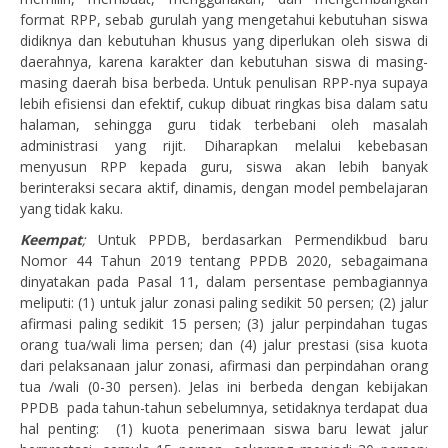
format RPP, sebab gurulah yang mengetahui kebutuhan siswa
didiknya dan kebutuhan khusus yang diperlukan oleh siswa di
daerahnya, karena karakter dan kebutuhan siswa di masing-
masing daerah bisa berbeda. Untuk penulisan RPP-nya supaya
lebih efisiensi dan efektif, cukup dibuat ringkas bisa dalam satu
halaman, sehingga guru tidak terbebani oleh masalah
administrasi yang rijit. Diharapkan melalui kebebasan
menyusun RPP kepada guru, siswa akan lebih banyak
berinteraksi secara aktif, dinamis, dengan model pembelajaran
yang tidak kaku.
Keempat
;
Untuk PPDB, berdasarkan Permendikbud baru
Nomor 44 Tahun 2019 tentang PPDB 2020, sebagaimana
dinyatakan pada Pasal 11, dalam persentase pembagiannya
meliputi: (1) untuk jalur zonasi paling sedikit 50 persen; (2) jalur
afirmasi paling sedikit 15 persen; (3) jalur perpindahan tugas
orang tua/wali lima persen; dan (4) jalur prestasi (sisa kuota
dari pelaksanaan jalur zonasi, afirmasi dan perpindahan orang
tua /wali (0-30 persen). Jelas ini berbeda dengan kebijakan
PPDB pada tahun-tahun sebelumnya, setidaknya terdapat dua
hal penting: (1) kuota penerimaan siswa baru lewat jalur