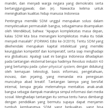
mandiri, dan menjadi warga negara yang demokratis serta
bertanggungjawab; dan (e). Nawacita kelima untuk
meningkatkan kualitas hidup manusia Indonesia
Pentingnya memiliki SDM unggul merupakan solusi dalam
menyelesaikan permasalah bangsa, sebagaimana disampaikan
oleh Mendikbud, bahwa: “Apapun kompleksitas masa depan,
kalau SDM kita bisa menangani kompleksitas maka itu tidak
menjadi masalah” (FORWAS Edisi ke-3/2019). Tentu SDM yang
dikehendaki merupakan kapital intelektual yang memiliki
keunggulan kompetitif dan komperatif, serta siap menghadapi
era globalisasi. Apalagi saat ini bangsa Indonesia dihadapkan
pada tantangan eksternal berupa hadirnya Revolusi industri 4.0
yang bertumpu pada
cyber-physical system,
dengan didukung
oleh kemajuan teknologi, basis informasi, pengetahuan,
inovasi, dan jejaring, yang menandai era penegasan
munculnya abad kreatif. Tantangan lainnya yang bersifat
internal, berupa gejala melemahnya mentalitas anak-anak
bangsa sebagai dampak maraknya simpul informasi dari media
sosial. Menghadapi tantangan itu semua tentu harus diimbangi
dengan pendidikan yang bermutu supaya dapat menjamin
tumbuh kembangnya SDM yang berkualitas, yang bisa