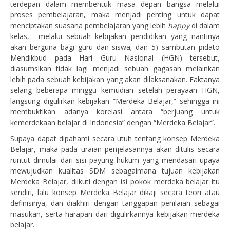
terdepan dalam membentuk masa depan bangsa melalui
proses pembelajaran, maka menjadi penting untuk dapat
menciptakan suasana pembelajaran yang lebih
happy
di dalam
kelas, melalui sebuah kebijakan pendidikan yang nantinya
akan berguna bagi guru dan siswa; dan 5) sambutan pidato
Mendikbud pada Hari Guru Nasional (HGN) tersebut,
diasumsikan tidak lagi menjadi sebuah gagasan melainkan
lebih pada sebuah kebijakan yang akan dilaksanakan. Faktanya
selang beberapa minggu kemudian setelah perayaan HGN,
langsung digulirkan kebijakan “Merdeka Belajar,” sehingga ini
membuktikan adanya korelasi antara “berjuang untuk
kemerdekaan belajar di Indonesia” dengan “Merdeka Belajar”.
Supaya dapat dipahami secara utuh tentang konsep Merdeka
Belajar, maka pada uraian penjelasannya akan ditulis secara
runtut dimulai dari sisi payung hukum yang mendasari upaya
mewujudkan kualitas SDM sebagaimana tujuan kebijakan
Merdeka Belajar, diikuti dengan isi pokok merdeka belajar itu
sendiri, lalu konsep Merdeka Belajar dikaji secara teori atau
definisinya, dan diakhiri dengan tanggapan penilaian sebagai
masukan, serta harapan dari digulirkannya kebijakan merdeka
belajar.