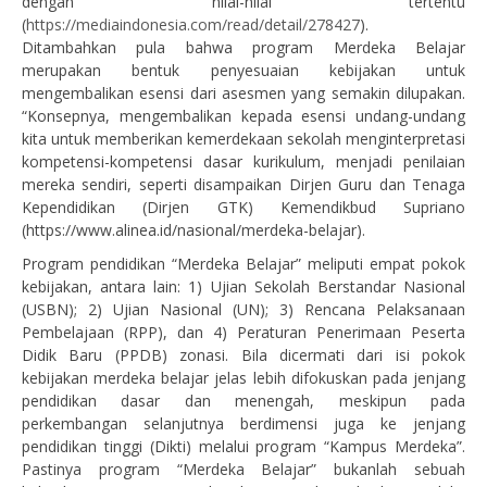
dengan nilai-nilai tertentu
(
https://mediaindonesia.com/read/detail/278427
).
Ditambahkan pula bahwa program Merdeka Belajar
merupakan bentuk penyesuaian kebijakan untuk
mengembalikan esensi dari asesmen yang semakin dilupakan.
“Konsepnya, mengembalikan kepada esensi undang-undang
kita untuk memberikan kemerdekaan sekolah menginterpretasi
kompetensi-kompetensi dasar kurikulum, menjadi penilaian
mereka sendiri, seperti disampaikan Dirjen Guru dan Tenaga
Kependidikan (Dirjen GTK) Kemendikbud Supriano
(https://www.alinea.id/nasional/merdeka-belajar).
Program pendidikan “Merdeka Belajar” meliputi empat pokok
kebijakan, antara lain: 1) Ujian Sekolah Berstandar Nasional
(USBN); 2) Ujian Nasional (UN); 3) Rencana Pelaksanaan
Pembelajaan (RPP), dan 4) Peraturan Penerimaan Peserta
Didik Baru (PPDB) zonasi. Bila dicermati dari isi pokok
kebijakan merdeka belajar jelas lebih difokuskan pada jenjang
pendidikan dasar dan menengah, meskipun pada
perkembangan selanjutnya berdimensi juga ke jenjang
pendidikan tinggi (Dikti) melalui program “Kampus Merdeka”.
Pastinya program “Merdeka Belajar” bukanlah sebuah