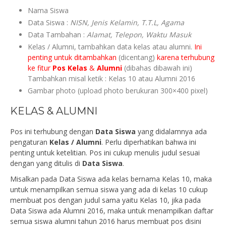
Nama Siswa
Data Siswa :
NISN, Jenis Kelamin, T.T.L, Agama
Data Tambahan :
Alamat, Telepon, Waktu Masuk
Kelas / Alumni, tambahkan data kelas atau alumni.
Ini
penting untuk ditambahkan
(dicentang)
karena terhubung
ke fitur
Pos Kelas
&
Alumni
(dibahas dibawah ini)
Tambahkan misal ketik : Kelas 10 atau Alumni 2016
Gambar photo (upload photo berukuran 300×400 pixel)
KELAS & ALUMNI
Pos ini terhubung dengan
Data Siswa
yang didalamnya ada
pengaturan
Kelas / Alumni
. Perlu diperhatikan bahwa ini
penting untuk ketelitian. Pos ini cukup menulis judul sesuai
dengan yang ditulis di
Data Siswa
.
Misalkan pada Data Siswa ada kelas bernama Kelas 10, maka
untuk menampilkan semua siswa yang ada di kelas 10 cukup
membuat pos dengan judul sama yaitu Kelas 10, jika pada
Data Siswa ada Alumni 2016, maka untuk menampilkan daftar
semua siswa alumni tahun 2016 harus membuat pos disini