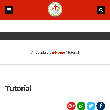
2 tahun y
Anda ada di :
Home
/
Tutorial
Tutorial