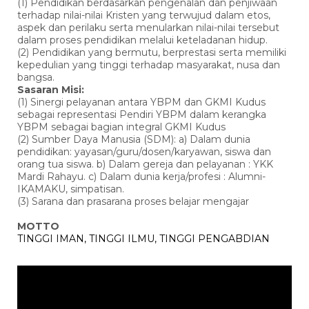
(1) Pendidikan berdasarkan pengenalan dan penjiwaan
terhadap nilai-nilai Kristen yang terwujud dalam etos,
aspek dan perilaku serta menularkan nilai-nilai tersebut
dalam proses pendidikan melalui keteladanan hidup.
(2) Pendidikan yang bermutu, berprestasi serta memiliki
kepedulian yang tinggi terhadap masyarakat, nusa dan
bangsa.
Sasaran Misi:
(1) Sinergi pelayanan antara YBPM dan GKMI Kudus
sebagai representasi Pendiri YBPM dalam kerangka
YBPM sebagai bagian integral GKMI Kudus
(2) Sumber Daya Manusia (SDM): a) Dalam dunia
pendidikan: yayasan/guru/dosen/karyawan, siswa dan
orang tua siswa. b) Dalam gereja dan pelayanan : YKK
Mardi Rahayu. c) Dalam dunia kerja/profesi : Alumni-
IKAMAKU, simpatisan.
(3) Sarana dan prasarana proses belajar mengajar
MOTTO
TINGGI IMAN, TINGGI ILMU, TINGGI PENGABDIAN
Pemutar
Video