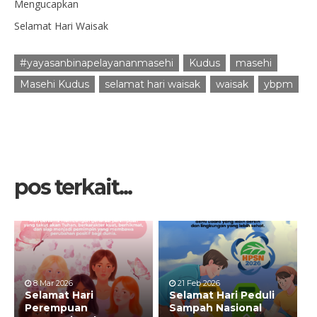
Mengucapkan
Selamat Hari Waisak
#yayasanbinapelayananmasehi
Kudus
masehi
Masehi Kudus
selamat hari waisak
waisak
ybpm
pos terkait...
8 Mar 2026
21 Feb 2026
Selamat Hari
Selamat Hari Peduli
Perempuan
Sampah Nasional