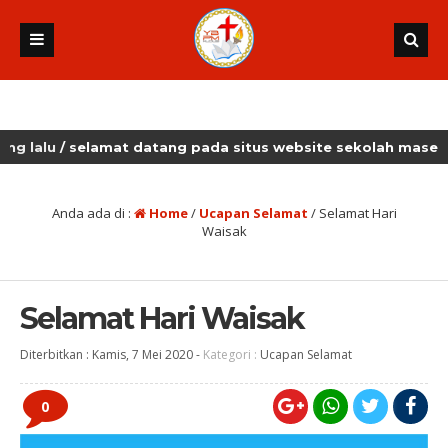
u
/ selamat datang pada situs website sekolah masehi kudus
Anda ada di :
Home
/
Ucapan Selamat
/
Selamat Hari
Waisak
Selamat Hari Waisak
Diterbitkan :
Kamis, 7 Mei 2020
-
Kategori :
Ucapan Selamat
0