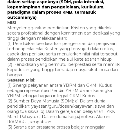
dalam setiap aspeknya (SDM, pola interaksi,
kepemimpinan dan pengelolaan, kurikulum,
paradigma dalam proses KMB, termasuk
outcamenya)
MISI
Menyelenggarakan pendidikan Kristen yang dikelola
secara profesional dengan komitmen dan dedikasi yang
tinggi dengan melaksanakan:
(1) Pendidikan berdasarkan pengenalan dan penjiwaan
terhadap nilai-nilai Kristen yang terwujud dalam etos,
aspek dan perilaku serta menularkan nilai-nilai tersebut
dalam proses pendidikan melalui keteladanan hidup.
(2) Pendidikan yang bermutu, berprestasi serta memiliki
kepedulian yang tinggi terhadap masyarakat, nusa dan
bangsa.
Sasaran Misi:
(1) Sinergi pelayanan antara YBPM dan GKMI Kudus
sebagai representasi Pendiri YBPM dalam kerangka
YBPM sebagai bagian integral GKMI Kudus
(2) Sumber Daya Manusia (SDM): a) Dalam dunia
pendidikan: yayasan/guru/dosen/karyawan, siswa dan
orang tua siswa. b) Dalam gereja dan pelayanan : YKK
Mardi Rahayu. c) Dalam dunia kerja/profesi : Alumni-
IKAMAKU, simpatisan.
(3) Sarana dan prasarana proses belajar mengajar